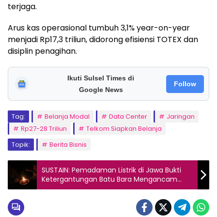
terjaga.
Arus kas operasional tumbuh 3,1% year-on-year
menjadi Rp17,3 triliun, didorong efisiensi TOTEX dan
disiplin penagihan.
Ikuti Sulsel Times di
Follow
Google News
Tag:
Belanja Modal
Data Center
Jaringan
Rp27-28 Triliun
Telkom Siapkan Belanja
Topik:
Berita Bisnis
SUSTAIN: Pemadaman Listrik di Jawa Bukti
Ketergantungan Batu Bara Mengancam
Ketahanan Energi