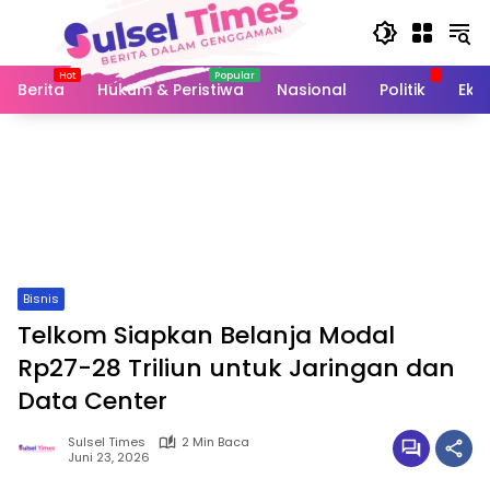
Langsung
ke
konten
Berita
Hukum & Peristiwa
Nasional
Politik
Eko
Bisnis
Telkom Siapkan Belanja Modal
Rp27-28 Triliun untuk Jaringan dan
Data Center
Sulsel Times
2 Min Baca
Juni 23, 2026