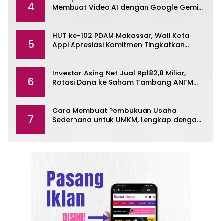
4
Membuat Video AI dengan Google Gemini
Omni
HUT ke-102 PDAM Makassar, Wali Kota
5
Appi Apresiasi Komitmen Tingkatkan
Pelayanan Air Bersih
Investor Asing Net Jual Rp182,8 Miliar,
6
Rotasi Dana ke Saham Tambang ANTM
dan TINS
Cara Membuat Pembukuan Usaha
7
Sederhana untuk UMKM, Lengkap dengan
Contohnya