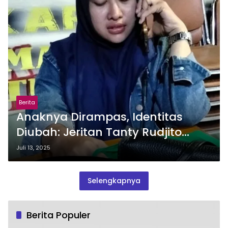
Berita
Anaknya Dirampas, Identitas
Diubah: Jeritan Tanty Rudjito
Guncang Nurani Penegak Hukum
Juli 13, 2025
Selengkapnya
Berita Populer