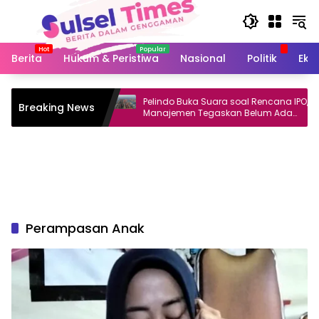
Langsung
ke
konten
Berita
Hukum & Peristiwa
Nasional
Politik
Eko
ee Float
Pelindo Buka Suara soal Rencana IPO,
Breaking News
lewati Ambang
Manajemen Tegaskan Belum Ada
Keputusan
Perampasan Anak