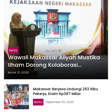
Berita
Wawali Makassar Aliyah Mustika
Ilham Dorong Kolaborasi
Kepatuhan BPJS
Maret 10, 2026
Ketenagakerjaan di Forum
Kejaksaan Negeri
Makassar Berjasa Lindungi 263 Ribu
Pekerja, Klaim Rp387 Miliar
Berita
September 30, 2025