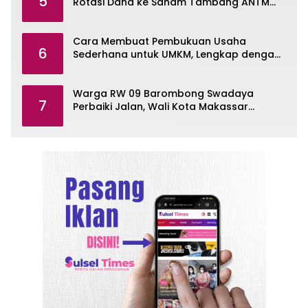
5
Rotasi Dana ke Saham Tambang ANTM
dan TINS
Cara Membuat Pembukuan Usaha
6
Sederhana untuk UMKM, Lengkap dengan
Contohnya
Warga RW 09 Barombong Swadaya
7
Perbaiki Jalan, Wali Kota Makassar
Diminta Turun Tangan