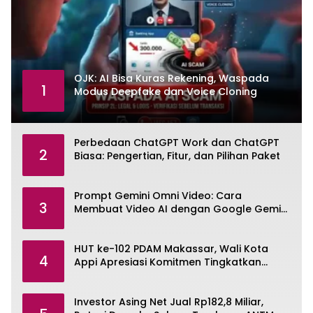
OJK: AI Bisa Kuras Rekening, Waspada
1
Modus Deepfake dan Voice Cloning
Perbedaan ChatGPT Work dan ChatGPT
2
Biasa: Pengertian, Fitur, dan Pilihan Paket
Prompt Gemini Omni Video: Cara
3
Membuat Video AI dengan Google Gemini
Omni
HUT ke-102 PDAM Makassar, Wali Kota
4
Appi Apresiasi Komitmen Tingkatkan
Pelayanan Air Bersih
Investor Asing Net Jual Rp182,8 Miliar,