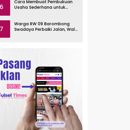
Cara Membuat Pembukuan
6
Usaha Sederhana untuk
UMKM, Lengkap dengan
Contohnya
Warga RW 09 Barombong
7
Swadaya Perbaiki Jalan, Wali
Kota Makassar Diminta Turun
Tangan