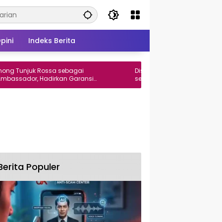
pini
Indeks Berita
juk Rossa sebagai
Disdik Sulsel: Jonathan Masih Terca
dor, Hadirkan Garansi
sebagai Siswa SCMP dan Masuk Daf
un
Pemanggilan MPLS
Berita Populer