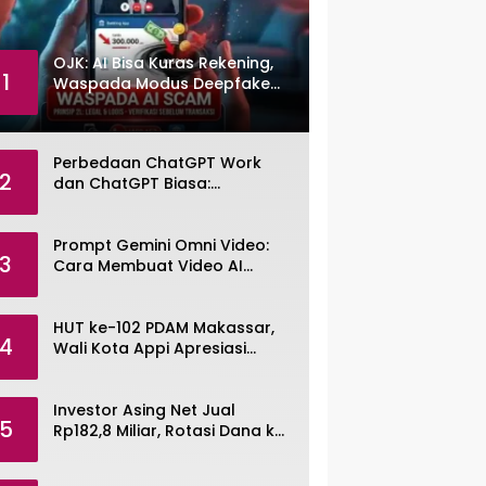
OJK: AI Bisa Kuras Rekening,
1
Waspada Modus Deepfake
dan Voice Cloning
Perbedaan ChatGPT Work
2
dan ChatGPT Biasa:
Pengertian, Fitur, dan Pilihan
Paket
Prompt Gemini Omni Video:
3
Cara Membuat Video AI
dengan Google Gemini Omni
HUT ke-102 PDAM Makassar,
4
Wali Kota Appi Apresiasi
Komitmen Tingkatkan
Pelayanan Air Bersih
Investor Asing Net Jual
5
Rp182,8 Miliar, Rotasi Dana ke
Saham Tambang ANTM dan
TINS