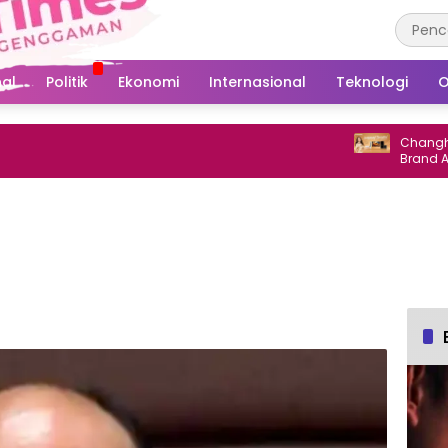
al
Politik
Ekonomi
Internasional
Teknologi
O
Changhong Tun
Brand Ambassa
hingga 25 Tah