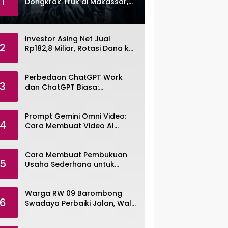
1
Dongkrak Truk di Makassar,
Pemuda Dibekuk Polisi
Investor Asing Net Jual
2
Rp182,8 Miliar, Rotasi Dana ke
Saham Tambang ANTM dan
TINS
Perbedaan ChatGPT Work
3
dan ChatGPT Biasa:
Pengertian, Fitur, dan Pilihan
Paket
Prompt Gemini Omni Video:
4
Cara Membuat Video AI
dengan Google Gemini Omni
Cara Membuat Pembukuan
5
Usaha Sederhana untuk
UMKM, Lengkap dengan
Contohnya
Warga RW 09 Barombong
6
Swadaya Perbaiki Jalan, Wali
Kota Makassar Diminta Turun
Tangan