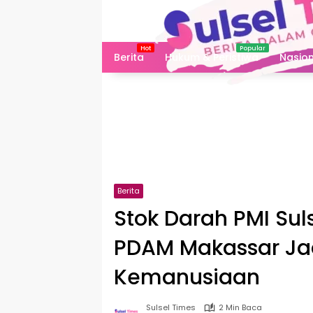
Langsung
ke
konten
Berita
Hukum & Peristiwa
Nasion
Berita
Stok Darah PMI Sul
PDAM Makassar Ja
Kemanusiaan
Sulsel Times
2 Min Baca