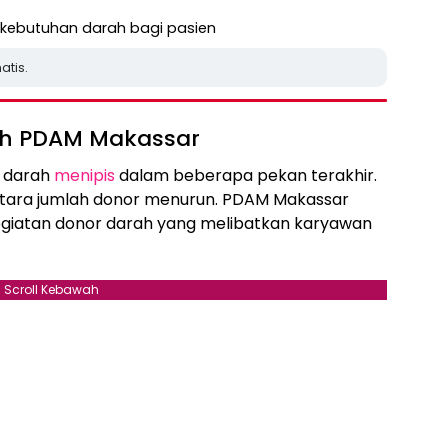
ebutuhan darah bagi pasien
atis.
ah PDAM Makassar
k darah
menipis
dalam beberapa pekan terakhir.
tara jumlah donor menurun. PDAM Makassar
iatan donor darah yang melibatkan karyawan
Scroll Kebawah