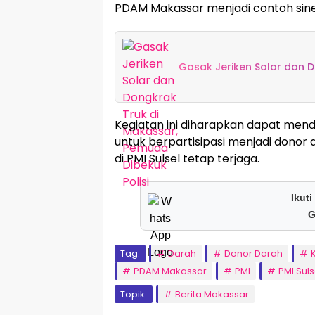
PDAM Makassar menjadi contoh sin
Gasak Jeriken Solar dan D
Kegiatan ini diharapkan dapat mend
untuk berpartisipasi menjadi donor 
di PMI Sulsel tetap terjaga.
Ikuti
G
Tag:
Darah
Donor Darah
PDAM Makassar
PMI
PMI Suls
Topik:
Berita Makassar