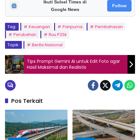
Ikuti Sulsel Times di
Follow
Google News
Tag:
Keuangan
Paripurna
Pembahasan
Perubahan
Ruu P2Sk
Topik:
Berita Nasional
Tips Prompt Gemini AI untuk Edit Foto agar
Hasil Maksimal dan Realistis
Pos Terkait