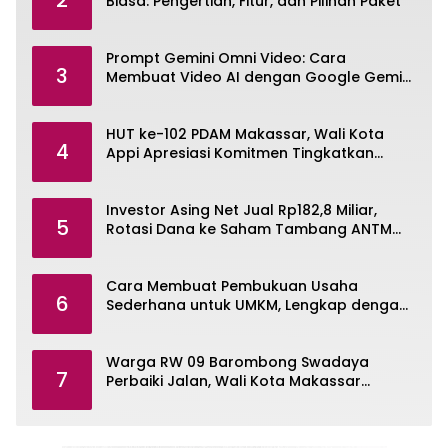
Biasa: Pengertian, Fitur, dan Pilihan Paket
Prompt Gemini Omni Video: Cara
3
Membuat Video AI dengan Google Gemini
Omni
HUT ke-102 PDAM Makassar, Wali Kota
4
Appi Apresiasi Komitmen Tingkatkan
Pelayanan Air Bersih
Investor Asing Net Jual Rp182,8 Miliar,
5
Rotasi Dana ke Saham Tambang ANTM
dan TINS
Cara Membuat Pembukuan Usaha
6
Sederhana untuk UMKM, Lengkap dengan
Contohnya
Warga RW 09 Barombong Swadaya
7
Perbaiki Jalan, Wali Kota Makassar
Diminta Turun Tangan