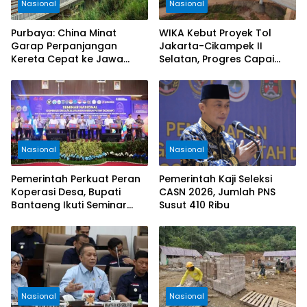
Nasional
Nasional
Purbaya: China Minat
WIKA Kebut Proyek Tol
Garap Perpanjangan
Jakarta-Cikampek II
Kereta Cepat ke Jawa
Selatan, Progres Capai
Timur
85,20 Persen
Nasional
Nasional
Pemerintah Perkuat Peran
Pemerintah Kaji Seleksi
Koperasi Desa, Bupati
CASN 2026, Jumlah PNS
Bantaeng Ikuti Seminar
Susut 410 Ribu
KDKMP
Nasional
Nasional