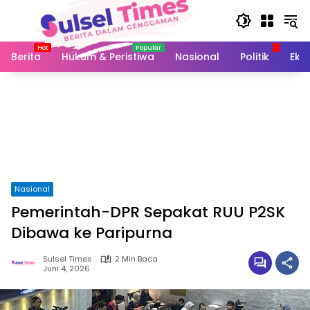
Langsung
ke
konten
Berita
Hukum & Peristiwa
Nasional
Politik
Eko
Nasional
Pemerintah-DPR Sepakat RUU P2SK
Dibawa ke Paripurna
Sulsel Times
2 Min Baca
Juni 4, 2026