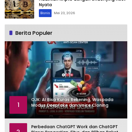
Nyata
Bisnis
Mei 23, 2026
Berita Populer
OJK: AI Bisa Kuras Rekening, Waspada
1
Modus Deepfake dan Voice Cloning
Perbedaan ChatGPT Work dan ChatGPT
2