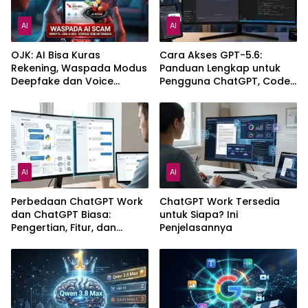
AI
AI
OJK: AI Bisa Kuras
Cara Akses GPT-5.6:
Rekening, Waspada Modus
Panduan Lengkap untuk
Deepfake dan Voice
Pengguna ChatGPT, Codex,
Cloning
dan API
AI
AI
Perbedaan ChatGPT Work
ChatGPT Work Tersedia
dan ChatGPT Biasa:
untuk Siapa? Ini
Pengertian, Fitur, dan
Penjelasannya
Pilihan Paket