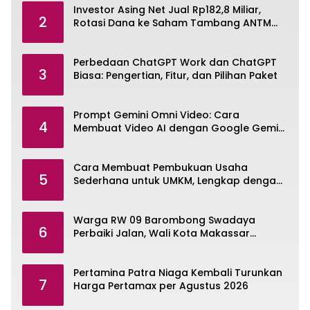
Investor Asing Net Jual Rp182,8 Miliar,
2
Rotasi Dana ke Saham Tambang ANTM
dan TINS
Perbedaan ChatGPT Work dan ChatGPT
3
Biasa: Pengertian, Fitur, dan Pilihan Paket
Prompt Gemini Omni Video: Cara
4
Membuat Video AI dengan Google Gemini
Omni
Cara Membuat Pembukuan Usaha
5
Sederhana untuk UMKM, Lengkap dengan
Contohnya
Warga RW 09 Barombong Swadaya
6
Perbaiki Jalan, Wali Kota Makassar
Diminta Turun Tangan
Pertamina Patra Niaga Kembali Turunkan
7
Harga Pertamax per Agustus 2026