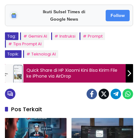
Ikuti Sulsel Times di
Follow
Google News
Tag:
Gemini AI
Instruksi
Prompt
Tips Prompt AI
Topik:
Teknologi AI
Quick Share di HP Xiaomi Kini Bisa Kirim File
ke iPhone via AirDrop
Pos Terkait