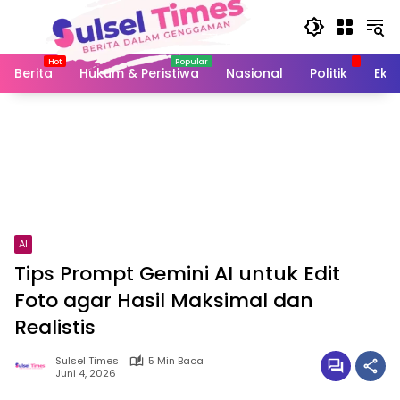
Langsung
ke
konten
Berita
Hukum & Peristiwa
Nasional
Politik
Eko
AI
Tips Prompt Gemini AI untuk Edit
Foto agar Hasil Maksimal dan
Realistis
Sulsel Times
5 Min Baca
Juni 4, 2026