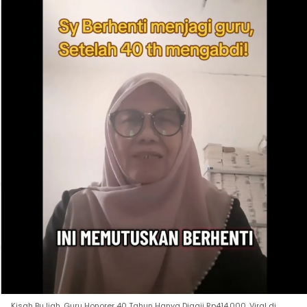
Kisah Bu Ijah, Guru Honorer 40 Tahun Hanya Digaji Rp414.000, Viral di