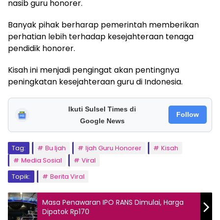
nasib guru honorer.
Banyak pihak berharap pemerintah memberikan
perhatian lebih terhadap kesejahteraan tenaga
pendidik honorer.
Kisah ini menjadi pengingat akan pentingnya
peningkatan kesejahteraan guru di Indonesia.
Ikuti Sulsel Times di
Follow
Google News
Tag:
Bu Ijah
Ijah Guru Honorer
Kisah
Media Sosial
Viral
Topik:
Berita Viral
Masa Penawaran IPO RANS Dimulai, Harga
Dipatok Rp170