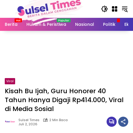
Langsung
ke
konten
Berita
Hukum & Peristiwa
Nasional
Politik
Eko
Viral
Kisah Bu Ijah, Guru Honorer 40
Tahun Hanya Digaji Rp414.000, Viral
di Media Sosial
Sulsel Times
2 Min Baca
Juli 2, 2026