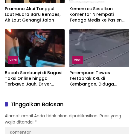
Pramono Akui Tanggul
Kemenkes Sesalkan
Laut Muara Baru Rembes,
Komentar Nirempati
Air Laut Genangi Jalan
Tenaga Medis ke Pasien
BPJS
Viral
Viral
Bocah Sembunyi di Bagasi
Perempuan Tewas
Taksi Online hingga
Tertabrak KRL di
Terbawa Jauh, Driver
Kembangan, Diduga
Kaget
karena Pakai Headset
Tinggalkan Balasan
Alamat email Anda tidak akan dipublikasikan.
Ruas yang
wajib ditandai
*