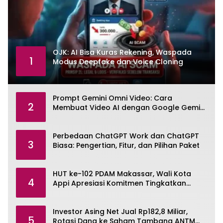
OJK: AI Bisa Kuras Rekening, Waspada
1
Modus Deepfake dan Voice Cloning
Prompt Gemini Omni Video: Cara
2
Membuat Video AI dengan Google Gemini
Omni
Perbedaan ChatGPT Work dan ChatGPT
3
Biasa: Pengertian, Fitur, dan Pilihan Paket
HUT ke-102 PDAM Makassar, Wali Kota
4
Appi Apresiasi Komitmen Tingkatkan
Pelayanan Air Bersih
Investor Asing Net Jual Rp182,8 Miliar,
5
Rotasi Dana ke Saham Tambang ANTM