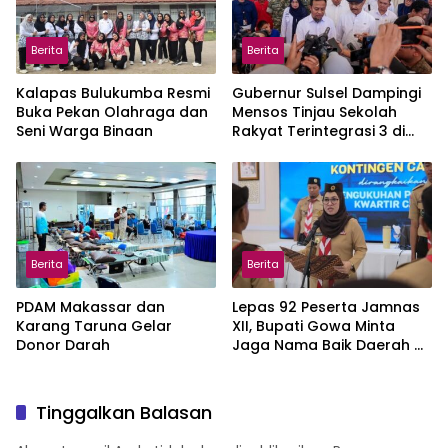
Berita
Berita
Kalapas Bulukumba Resmi
Gubernur Sulsel Dampingi
Buka Pekan Olahraga dan
Mensos Tinjau Sekolah
Seni Warga Binaan
Rakyat Terintegrasi 3 di
Sudiang
Berita
Berita
PDAM Makassar dan
Lepas 92 Peserta Jamnas
Karang Taruna Gelar
XII, Bupati Gowa Minta
Donor Darah
Jaga Nama Baik Daerah di
Tingkat Nasional
Tinggalkan Balasan