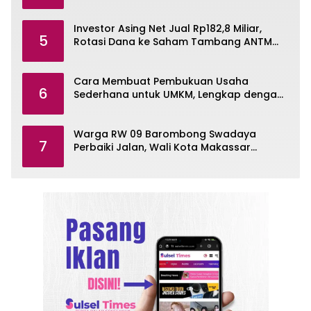
Pelayanan Air Bersih
Investor Asing Net Jual Rp182,8 Miliar,
5
Rotasi Dana ke Saham Tambang ANTM
dan TINS
Cara Membuat Pembukuan Usaha
6
Sederhana untuk UMKM, Lengkap dengan
Contohnya
Warga RW 09 Barombong Swadaya
7
Perbaiki Jalan, Wali Kota Makassar
Diminta Turun Tangan