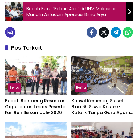
Bedah Buku “Babad Alas” di UNM Makassar,
Munafri Arifuddin Apresiasi Bima Arya
Pos Terkait
Berita
Berita
Bupati Bantaeng Resmikan
Kanwil Kemenag Sulsel
Gapura dan Lepas Peserta
Bina 60 Siswa Kristen-
Fun Run Bissampole 2026
Katolik Tanpa Guru Agama
di Gowa