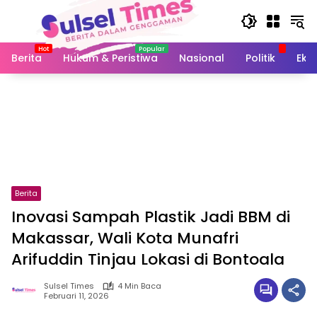
Langsung
ke
konten
Berita
Hukum & Peristiwa
Nasional
Politik
Eko
Berita
Inovasi Sampah Plastik Jadi BBM di
Makassar, Wali Kota Munafri
Arifuddin Tinjau Lokasi di Bontoala
Sulsel Times
4 Min Baca
Februari 11, 2026