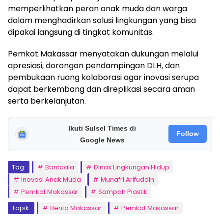
memperlihatkan peran anak muda dan warga
dalam menghadirkan solusi lingkungan yang bisa
dipakai langsung di tingkat komunitas.
Pemkot Makassar menyatakan dukungan melalui
apresiasi, dorongan pendampingan DLH, dan
pembukaan ruang kolaborasi agar inovasi serupa
dapat berkembang dan direplikasi secara aman
serta berkelanjutan.
Ikuti Sulsel Times di
Follow
Google News
Tag:
Bontoala
Dinas Lingkungan Hidup
Inovasi Anak Muda
Munafri Arifuddin
Pemkot Makassar
Sampah Plastik
Topik:
Berita Makassar
Pemkot Makassar