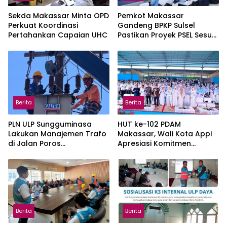
Sekda Makassar Minta OPD
Pemkot Makassar
Perkuat Koordinasi
Gandeng BPKP Sulsel
Pertahankan Capaian UHC
Pastikan Proyek PSEL Sesuai
Regulasi
Berita
Berita
PLN ULP Sungguminasa
HUT ke-102 PDAM
Lakukan Manajemen Trafo
Makassar, Wali Kota Appi
di Jalan Poros
Apresiasi Komitmen
Pattallassang Jelang HUT
Tingkatkan Pelayanan Air
ke-81 RI
Bersih
Berita
Berita