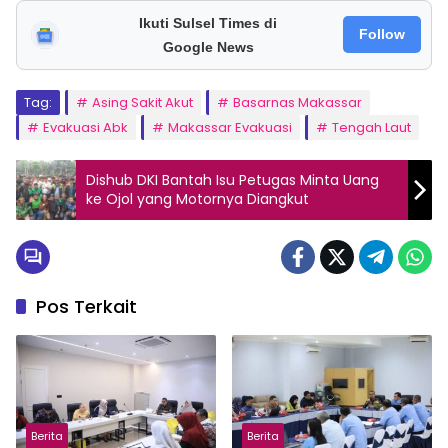
Ikuti Sulsel Times di
Follow
Google News
Tag:
Asing Sakit Akut
Basarnas Makassar
Evakuasi Abk
Makassar Evakuasi
Tengah Laut
Dishub DKI Bantah Isu Petugas Minta Uang
ke Ojol yang Motornya Diangkut
Pos Terkait
Berita
Berita