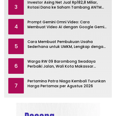
Investor Asing Net Jual Rp182,8 Miliar,
3
Rotasi Dana ke Saham Tambang ANTM
dan TINS
Prompt Gemini Omni Video: Cara
4
Membuat Video AI dengan Google Gemini
Omni
Cara Membuat Pembukuan Usaha
5
Sederhana untuk UMKM, Lengkap dengan
Contohnya
Warga RW 09 Barombong Swadaya
6
Perbaiki Jalan, Wali Kota Makassar
Diminta Turun Tangan
Pertamina Patra Niaga Kembali Turunkan
7
Harga Pertamax per Agustus 2026