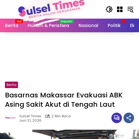
Langsung
ke
konten
Berita
Hukum & Peristiwa
Nasional
Politik
Eko
Berita
Basarnas Makassar Evakuasi ABK
Asing Sakit Akut di Tengah Laut
Sulsel Times
2 Min Baca
Juni 21, 2026