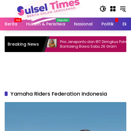
Langsung
ke
konten
Berita
Hukum & Peristiwa
Nasional
Politik
Eko
Toraja Utara
Pria Jeneponto dan IRT Diringkus Polres
Breaking News
Diduga Akibat
Bantaeng Bawa Sabu 26 Gram
Yamaha Riders Federation Indonesia