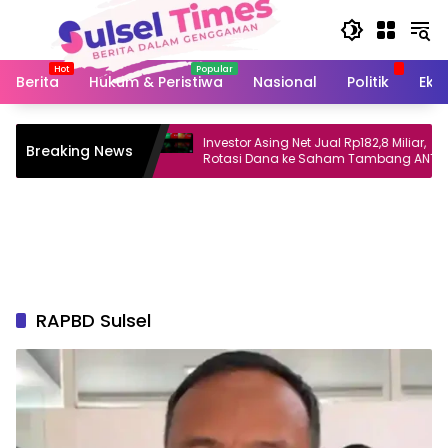
Langsung
ke
konten
Berita
Hukum & Peristiwa
Nasional
Politik
Eko
ei dan Koreksi
Investor Asing Net Jual Rp182,8 Miliar,
Breaking News
r Tinggi
Rotasi Dana ke Saham Tambang ANTM
dan TINS
RAPBD Sulsel