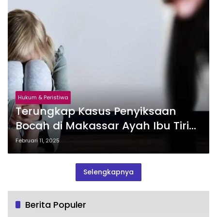
Hukum & Peristiwa
Terungkap Kasus Penyiksaan
Bocah di Makassar Ayah Ibu Tiri
dan Dua Kakaknya Jadi
Februari 11, 2025
Tersangka
Selengkapnya
Berita Populer