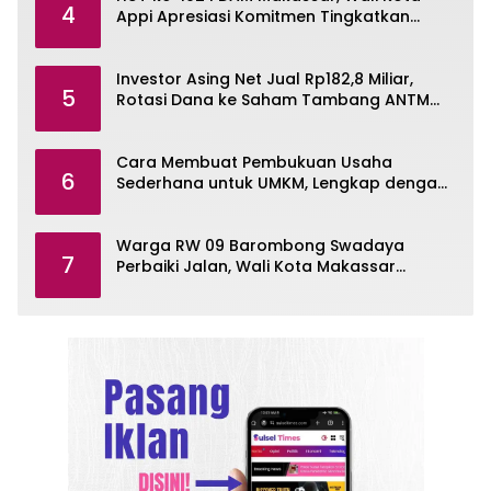
4
Appi Apresiasi Komitmen Tingkatkan
Pelayanan Air Bersih
Investor Asing Net Jual Rp182,8 Miliar,
5
Rotasi Dana ke Saham Tambang ANTM
dan TINS
Cara Membuat Pembukuan Usaha
6
Sederhana untuk UMKM, Lengkap dengan
Contohnya
Warga RW 09 Barombong Swadaya
7
Perbaiki Jalan, Wali Kota Makassar
Diminta Turun Tangan