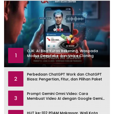
OJK: AI Bisa Kuras Rekening, Waspada
1
Modus Deepfake dan Voice Cloning
Perbedaan ChatGPT Work dan ChatGPT
2
Biasa: Pengertian, Fitur, dan Pilihan Paket
Prompt Gemini Omni Video: Cara
3
Membuat Video AI dengan Google Gemini
Omni
HUT ke-102 PDAM Makassar, Wali Kota