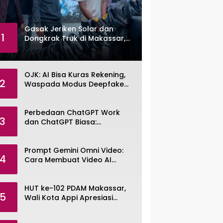
Gasak Jeriken Solar dan
1
Dongkrak Truk di Makassar,
Pemuda Dibekuk Polisi
OJK: AI Bisa Kuras Rekening,
2
Waspada Modus Deepfake
dan Voice Cloning
Perbedaan ChatGPT Work
3
dan ChatGPT Biasa:
Pengertian, Fitur, dan Pilihan
Paket
Prompt Gemini Omni Video:
4
Cara Membuat Video AI
dengan Google Gemini Omni
HUT ke-102 PDAM Makassar,
5
Wali Kota Appi Apresiasi
Komitmen Tingkatkan
Pelayanan Air Bersih