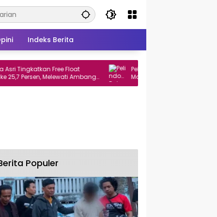
pini
Indeks Berita
gkatkan Free Float
Pelindo Buka Suara soal Rencana IPO
ersen, Melewati Ambang
Manajemen Tegaskan Belum Ada
Keputusan
Berita Populer