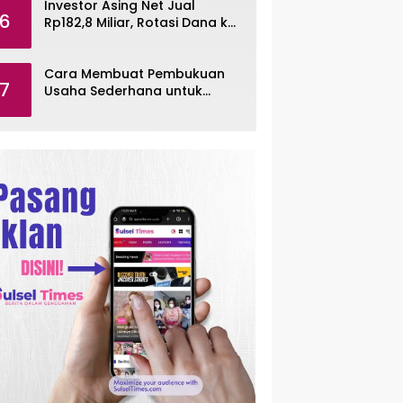
Investor Asing Net Jual
6
Rp182,8 Miliar, Rotasi Dana ke
Saham Tambang ANTM dan
TINS
Cara Membuat Pembukuan
7
Usaha Sederhana untuk
UMKM, Lengkap dengan
Contohnya