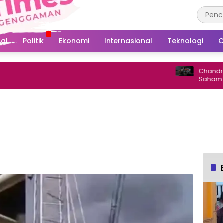
al
Politik
Ekonomi
Internasional
Teknologi
O
Chandra Asri Tin
Saham ke 25,7 P
MSCI