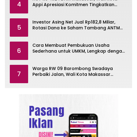
4
Appi Apresiasi Komitmen Tingkatkan
Pelayanan Air Bersih
Investor Asing Net Jual Rp182,8 Miliar,
5
Rotasi Dana ke Saham Tambang ANTM
dan TINS
Cara Membuat Pembukuan Usaha
6
Sederhana untuk UMKM, Lengkap dengan
Contohnya
Warga RW 09 Barombong Swadaya
7
Perbaiki Jalan, Wali Kota Makassar
Diminta Turun Tangan