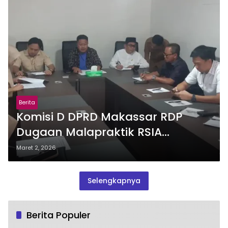
Berita
Komisi D DPRD Makassar RDP
Dugaan Malapraktik RSIA
Paramount Tak Temukan Bukti
Maret 2, 2026
Selengkapnya
Berita Populer