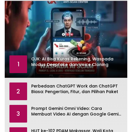
OJK: AI Bisa Kuras Rekening, Waspada
1
Modus Deepfake dan Voice Cloning
Perbedaan ChatGPT Work dan ChatGPT
2
Biasa: Pengertian, Fitur, dan Pilihan Paket
Prompt Gemini Omni Video: Cara
3
Membuat Video AI dengan Google Gemini
Omni
HUT ke-102 PDAM Makassar, Wali Kota