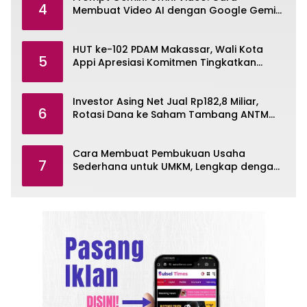
4
Membuat Video AI dengan Google Gemini
Omni
HUT ke-102 PDAM Makassar, Wali Kota
5
Appi Apresiasi Komitmen Tingkatkan
Pelayanan Air Bersih
Investor Asing Net Jual Rp182,8 Miliar,
6
Rotasi Dana ke Saham Tambang ANTM
dan TINS
Cara Membuat Pembukuan Usaha
7
Sederhana untuk UMKM, Lengkap dengan
Contohnya