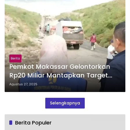
Berita
Pemkot Makassar Gelontorkan
Rp20 Miliar Mantapkan Target
Makassar Bebas Sampah 2029
Agustus 27, 2025
Selengkapnya
Berita Populer