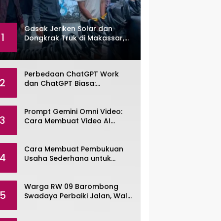
Gasak Jeriken Solar dan
1
Dongkrak Truk di Makassar,
Pemuda Dibekuk Polisi
Perbedaan ChatGPT Work
2
dan ChatGPT Biasa:
Pengertian, Fitur, dan Pilihan
Paket
Prompt Gemini Omni Video:
3
Cara Membuat Video AI
dengan Google Gemini Omni
Cara Membuat Pembukuan
4
Usaha Sederhana untuk
UMKM, Lengkap dengan
Contohnya
Warga RW 09 Barombong
5
Swadaya Perbaiki Jalan, Wali
Kota Makassar Diminta Turun
Tangan