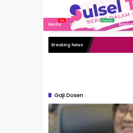
Langsung
ke
konten
Berita
Hukum & Peristiwa
Nasion
Breaking News
Gaji Dosen