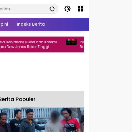
pini
Indeks Berita
ariasi, Nikkei dan Koreksi
Investor Asing Net Jual Rp182,8 Miliar
 Jones Rekor Tinggi
Rotasi Dana ke Saham Tambang 
dan TINS
Berita Populer