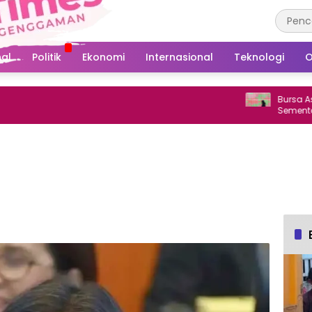
al
Politik
Ekonomi
Internasional
Teknologi
O
Bursa Asia Berv
Sementara Dow