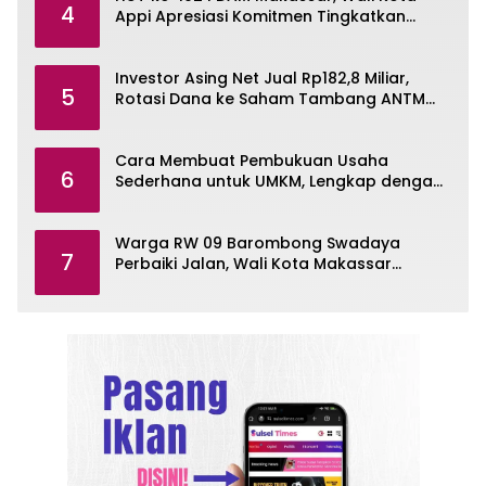
4
Appi Apresiasi Komitmen Tingkatkan
Pelayanan Air Bersih
Investor Asing Net Jual Rp182,8 Miliar,
5
Rotasi Dana ke Saham Tambang ANTM
dan TINS
Cara Membuat Pembukuan Usaha
6
Sederhana untuk UMKM, Lengkap dengan
Contohnya
Warga RW 09 Barombong Swadaya
7
Perbaiki Jalan, Wali Kota Makassar
Diminta Turun Tangan