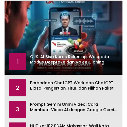
OJK: AI Bisa Kuras Rekening, Waspada
1
Modus Deepfake dan Voice Cloning
Perbedaan ChatGPT Work dan ChatGPT
2
Biasa: Pengertian, Fitur, dan Pilihan Paket
Prompt Gemini Omni Video: Cara
3
Membuat Video AI dengan Google Gemini
Omni
HUT ke-102 PDAM Makassar, Wali Kota