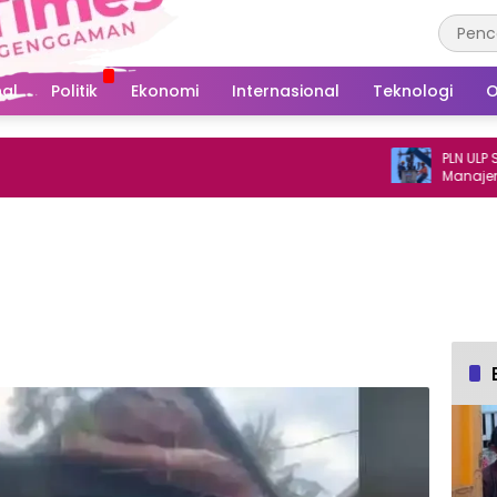
al
Politik
Ekonomi
Internasional
Teknologi
O
PLN ULP Sunggu
Manajemen Trafo
Pattallassang Je