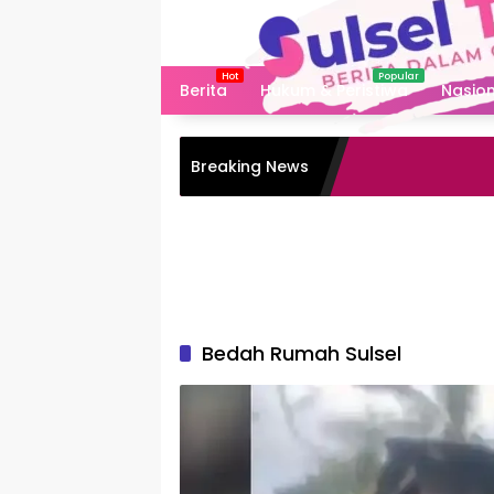
Langsung
ke
konten
Berita
Hukum & Peristiwa
Nasion
Breaking News
Bedah Rumah Sulsel