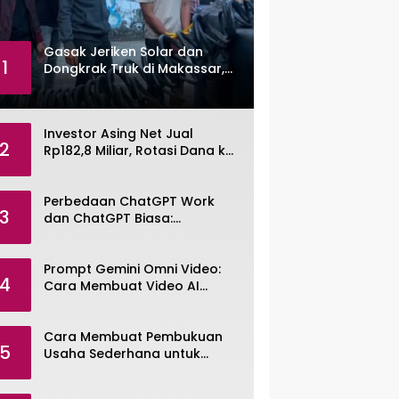
Gasak Jeriken Solar dan
1
Dongkrak Truk di Makassar,
Pemuda Dibekuk Polisi
Investor Asing Net Jual
2
Rp182,8 Miliar, Rotasi Dana ke
Saham Tambang ANTM dan
TINS
Perbedaan ChatGPT Work
3
dan ChatGPT Biasa:
Pengertian, Fitur, dan Pilihan
Paket
Prompt Gemini Omni Video:
4
Cara Membuat Video AI
dengan Google Gemini Omni
Cara Membuat Pembukuan
5
Usaha Sederhana untuk
UMKM, Lengkap dengan
Contohnya