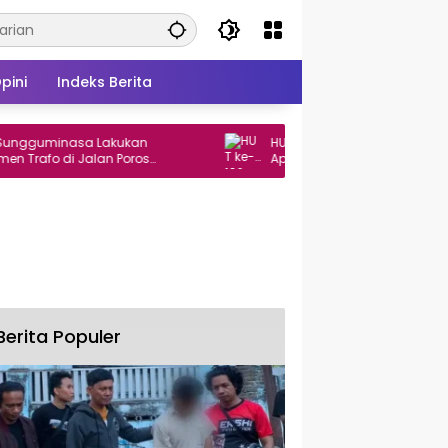
pini
Indeks Berita
minasa Lakukan
HUT ke-102 PDAM Makassar, Wali Kota
 di Jalan Poros
Appi Apresiasi Komitmen Tingkatkan
lang HUT ke-81 RI
Pelayanan Air Bersih
Berita Populer