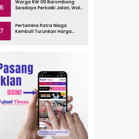
Warga RW 09 Barombong
6
Swadaya Perbaiki Jalan, Wali
Kota Makassar Diminta Turun
Tangan
Pertamina Patra Niaga
7
Kembali Turunkan Harga
Pertamax per Agustus 2026