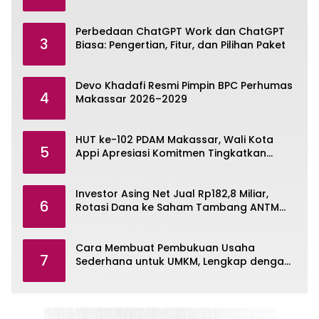
Omni
Perbedaan ChatGPT Work dan ChatGPT
3
Biasa: Pengertian, Fitur, dan Pilihan Paket
Devo Khadafi Resmi Pimpin BPC Perhumas
4
Makassar 2026–2029
HUT ke-102 PDAM Makassar, Wali Kota
5
Appi Apresiasi Komitmen Tingkatkan
Pelayanan Air Bersih
Investor Asing Net Jual Rp182,8 Miliar,
6
Rotasi Dana ke Saham Tambang ANTM
dan TINS
Cara Membuat Pembukuan Usaha
7
Sederhana untuk UMKM, Lengkap dengan
Contohnya