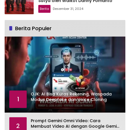
Satya oleh Walkot Danny Pomanto
Berita
Desember 31, 2024
Berita Populer
OJK: AI Bisa Kuras Rekening, Waspada
1
Modus Deepfake dan Voice Cloning
Prompt Gemini Omni Video: Cara
2
Membuat Video AI dengan Google Gemini