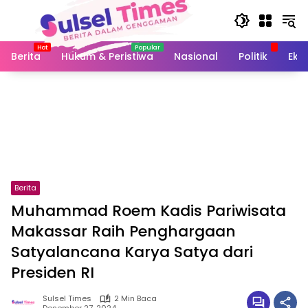
Langsung
ke
konten
Berita
Hukum & Peristiwa
Nasional
Politik
Eko
Berita
Muhammad Roem Kadis Pariwisata
Makassar Raih Penghargaan
Satyalancana Karya Satya dari
Presiden RI
Sulsel Times
2 Min Baca
Desember 27, 2024