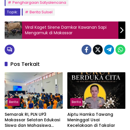
Penghargaan Satyalencana
Topik:
Berita Sulsel
Viral Kaget Sirene Damkar Kawanan Sapi
Mengamuk di Makassar
Pos Terkait
Berita
Berita
Semarak RI, PLN UP3
Aiptu Hamka Tawang
Makassar Selatan Edukasi
Meninggal Usai
Siswa dan Mahasiswa
Kecelakaan di Takalar