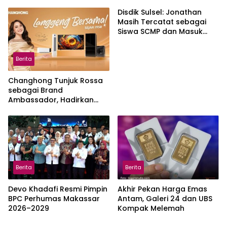
Magang soal K3
Disdik Sulsel: Jonathan
Masih Tercatat sebagai
Siswa SCMP dan Masuk
Daftar Pemanggilan MPLS
Berita
Changhong Tunjuk Rossa
sebagai Brand
Ambassador, Hadirkan
Garansi hingga 25 Tahun
Berita
Berita
Devo Khadafi Resmi Pimpin
Akhir Pekan Harga Emas
BPC Perhumas Makassar
Antam, Galeri 24 dan UBS
2026–2029
Kompak Melemah