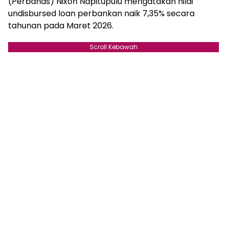
(Perbanas) Nixon Napitupulu mengatakan nilai
undisbursed loan perbankan naik 7,35% secara
tahunan pada Maret 2026.
Scroll Kebawah