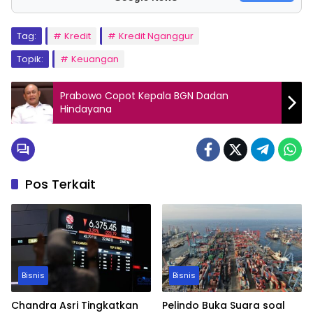
Tag:
Kredit
Kredit Nganggur
Topik:
Keuangan
Prabowo Copot Kepala BGN Dadan
Hindayana
Pos Terkait
Bisnis
Bisnis
Chandra Asri Tingkatkan
Pelindo Buka Suara soal