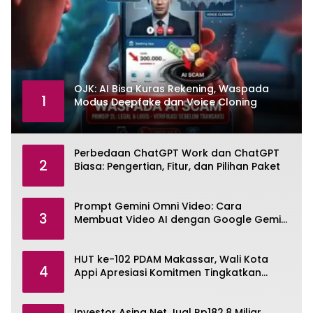
OJK: AI Bisa Kuras Rekening, Waspada
1
Modus Deepfake dan Voice Cloning
Perbedaan ChatGPT Work dan ChatGPT
2
Biasa: Pengertian, Fitur, dan Pilihan Paket
Prompt Gemini Omni Video: Cara
3
Membuat Video AI dengan Google Gemini
Omni
HUT ke-102 PDAM Makassar, Wali Kota
4
Appi Apresiasi Komitmen Tingkatkan
Pelayanan Air Bersih
Investor Asing Net Jual Rp182,8 Miliar,