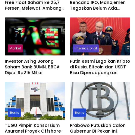
Free Float Saham ke 25,7
Rencana IPO, Manajemen
Persen, Melewati Ambang
Tegaskan Belum Ada
MSCI
Keputusan
Market
Internasional
Investor Asing Borong
Putin Resmi Legalkan Kripto
Saham Bank BUMN, BBCA
di Rusia, Bitcoin dan USDT
Dijual Rp215 Miliar
Bisa Diperdagangkan
Bisnis
Bisnis
TUGU Pimpin Konsorsium
Prabowo Putuskan Calon
Asuransi Proyek Offshore
Gubernur BI Pekan Ini,