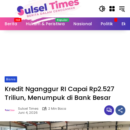
Langsung
ke
konten
Berita
Hukum & Peristiwa
Nasional
Politik
Eko
Bisnis
Kredit Nganggur RI Capai Rp2.527
Triliun, Menumpuk di Bank Besar
Sulsel Times
2 Min Baca
Juni 4, 2026