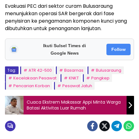
Evakuasi PEC dari sektor curam Bulusaraung
menunjukkan operasi SAR bergerak dari fase
penyisiran ke pengamanan komponen kunci yang
dibutuhkan untuk penanganan lanjutan.
Ikuti Sulsel Times di
Follow
Google News
Tag:
ATR 42-500
Basarnas
Bulusaraung
Kecelakaan Pesawat
KNKT
Pangkep
Pencarian Korban
Pesawat Jatuh
Cuaca Ekstrem Makassar Appi Minta Warga
Batasi Aktivitas Luar Rumah