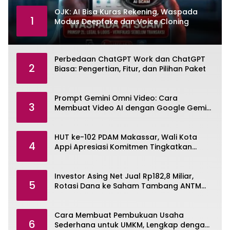
OJK: AI Bisa Kuras Rekening, Waspada
1
Modus Deepfake dan Voice Cloning
Perbedaan ChatGPT Work dan ChatGPT
2
Biasa: Pengertian, Fitur, dan Pilihan Paket
Prompt Gemini Omni Video: Cara
3
Membuat Video AI dengan Google Gemini
Omni
HUT ke-102 PDAM Makassar, Wali Kota
4
Appi Apresiasi Komitmen Tingkatkan
Pelayanan Air Bersih
Investor Asing Net Jual Rp182,8 Miliar,
5
Rotasi Dana ke Saham Tambang ANTM
dan TINS
Cara Membuat Pembukuan Usaha
6
Sederhana untuk UMKM, Lengkap dengan