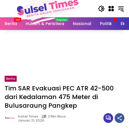
Langsung
ke
konten
Berita
Hukum & Peristiwa
Nasional
Politik
Eko
Berita
Tim SAR Evakuasi PEC ATR 42-500
dari Kedalaman 475 Meter di
Bulusaraung Pangkep
Sulsel Times
3 Min Baca
Januari 21, 2026