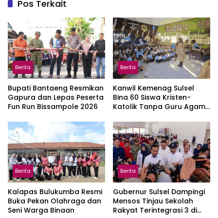
Pos Terkait
Berita
Berita
Bupati Bantaeng Resmikan
Kanwil Kemenag Sulsel
Gapura dan Lepas Peserta
Bina 60 Siswa Kristen-
Fun Run Bissampole 2026
Katolik Tanpa Guru Agama
di Gowa
Berita
Berita
Kalapas Bulukumba Resmi
Gubernur Sulsel Dampingi
Buka Pekan Olahraga dan
Mensos Tinjau Sekolah
Seni Warga Binaan
Rakyat Terintegrasi 3 di