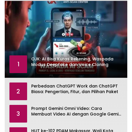
OJK: AI Bisa Kuras Rekening, Waspada
1
Modus Deepfake dan Voice Cloning
Perbedaan ChatGPT Work dan ChatGPT
2
Biasa: Pengertian, Fitur, dan Pilihan Paket
Prompt Gemini Omni Video: Cara
3
Membuat Video AI dengan Google Gemini
Omni
HUT ke-102 PDAM Makassar, Wali Kota