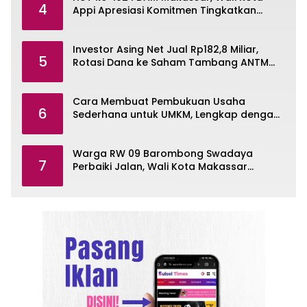
4
Appi Apresiasi Komitmen Tingkatkan
Pelayanan Air Bersih
Investor Asing Net Jual Rp182,8 Miliar,
5
Rotasi Dana ke Saham Tambang ANTM
dan TINS
Cara Membuat Pembukuan Usaha
6
Sederhana untuk UMKM, Lengkap dengan
Contohnya
Warga RW 09 Barombong Swadaya
7
Perbaiki Jalan, Wali Kota Makassar
Diminta Turun Tangan