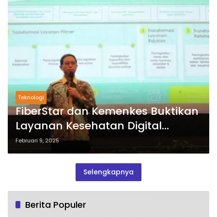
Teknologi
FiberStar dan Kemenkes Buktikan
Layanan Kesehatan Digital
Menjangkau Daerah 3T
Februari 9, 2025
Selengkapnya
Berita Populer