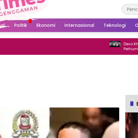
al
Politik
Ekonomi
Internasional
Teknologi
O
Devo Khadafi 
Perhumas Mak