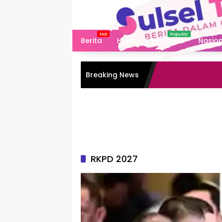
Langsung
ke
konten
Berita
Hukum & Peristiwa
Nasion
Breaking News
RKPD 2027