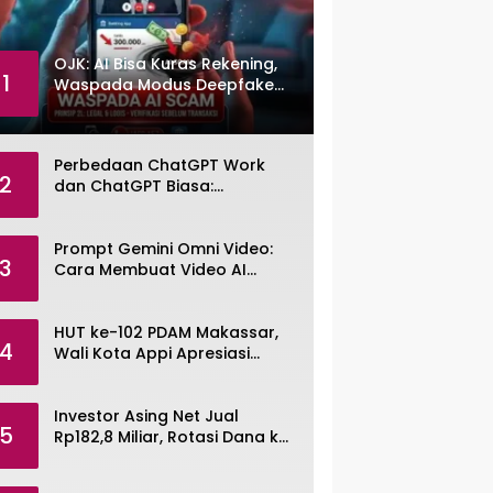
OJK: AI Bisa Kuras Rekening,
1
Waspada Modus Deepfake
dan Voice Cloning
Perbedaan ChatGPT Work
2
dan ChatGPT Biasa:
Pengertian, Fitur, dan Pilihan
Paket
Prompt Gemini Omni Video:
3
Cara Membuat Video AI
dengan Google Gemini Omni
HUT ke-102 PDAM Makassar,
4
Wali Kota Appi Apresiasi
Komitmen Tingkatkan
Pelayanan Air Bersih
Investor Asing Net Jual
5
Rp182,8 Miliar, Rotasi Dana ke
Saham Tambang ANTM dan
TINS