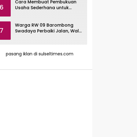
Cara Membuat Pembukuan
6
Usaha Sederhana untuk
UMKM, Lengkap dengan
Contohnya
Warga RW 09 Barombong
7
Swadaya Perbaiki Jalan, Wali
Kota Makassar Diminta Turun
Tangan