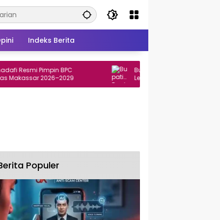
pini
Indeks Berita
Resmi Pimpin BPC
Bupati Bantaeng Resmikan Gapura
assar 2026–2029
Lepas Peserta Fun Run Bissampole 
Berita Populer