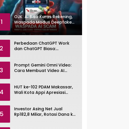
OJK: AI Bisa Kuras Rekening,
1
Waspada Modus Deepfake
dan Voice Cloning
Perbedaan ChatGPT Work
2
dan ChatGPT Biasa:
Pengertian, Fitur, dan Pilihan
Paket
Prompt Gemini Omni Video:
3
Cara Membuat Video AI
dengan Google Gemini Omni
HUT ke-102 PDAM Makassar,
4
Wali Kota Appi Apresiasi
Komitmen Tingkatkan
Pelayanan Air Bersih
Investor Asing Net Jual
5
Rp182,8 Miliar, Rotasi Dana ke
Saham Tambang ANTM dan
TINS