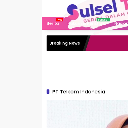
Langsung
ke
konten
Berita
Hukum & Peristiwa
Nasion
Breaking News
PT Telkom Indonesia