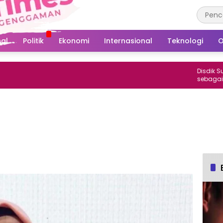
al
Politik
Ekonomi
Internasional
Teknologi
O
Disdik Sulsel: Jo
sebagai Siswa S
Pemanggilan MP