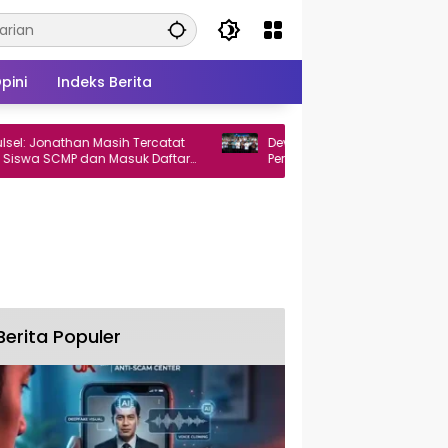
pini
Indeks Berita
nathan Masih Tercatat
Devo Khadafi Resmi Pimpin BPC
CMP dan Masuk Daftar
Perhumas Makassar 2026–2029
LS
Berita Populer