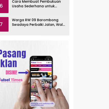
Cara Membuat Pembukuan
6
Usaha Sederhana untuk
UMKM, Lengkap dengan
Contohnya
Warga RW 09 Barombong
7
Swadaya Perbaiki Jalan, Wali
Kota Makassar Diminta Turun
Tangan