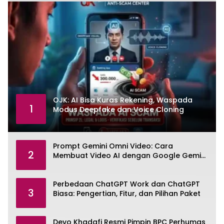
OJK: AI Bisa Kuras Rekening, Waspada
1
Modus Deepfake dan Voice Cloning
Prompt Gemini Omni Video: Cara
2
Membuat Video AI dengan Google Gemini
Omni
Perbedaan ChatGPT Work dan ChatGPT
3
Biasa: Pengertian, Fitur, dan Pilihan Paket
Devo Khadafi Resmi Pimpin BPC Perhumas