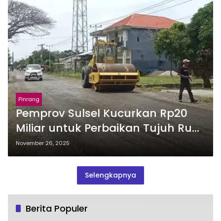
Pinrang
Pemprov Sulsel Kucurkan Rp20
Miliar untuk Perbaikan Tujuh Ruas
Jalan Rusak Berat di Pinrang
November 26, 2025
Selengkapnya
Berita Populer