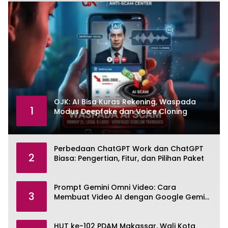
OJK: AI Bisa Kuras Rekening, Waspada
1
Modus Deepfake dan Voice Cloning
Perbedaan ChatGPT Work dan ChatGPT
2
Biasa: Pengertian, Fitur, dan Pilihan Paket
Prompt Gemini Omni Video: Cara
3
Membuat Video AI dengan Google Gemini
Omni
HUT ke-102 PDAM Makassar, Wali Kota