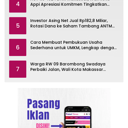
4
Appi Apresiasi Komitmen Tingkatkan
Pelayanan Air Bersih
Investor Asing Net Jual Rp182,8 Miliar,
5
Rotasi Dana ke Saham Tambang ANTM
dan TINS
Cara Membuat Pembukuan Usaha
6
Sederhana untuk UMKM, Lengkap dengan
Contohnya
Warga RW 09 Barombong Swadaya
7
Perbaiki Jalan, Wali Kota Makassar
Diminta Turun Tangan