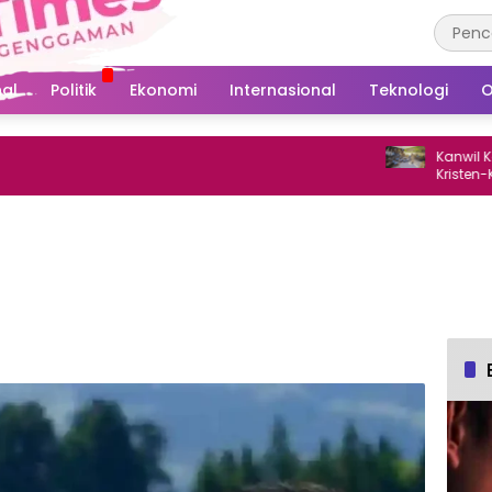
al
Politik
Ekonomi
Internasional
Teknologi
O
Kanwil Kemenag 
Kristen-Katolik 
Gowa