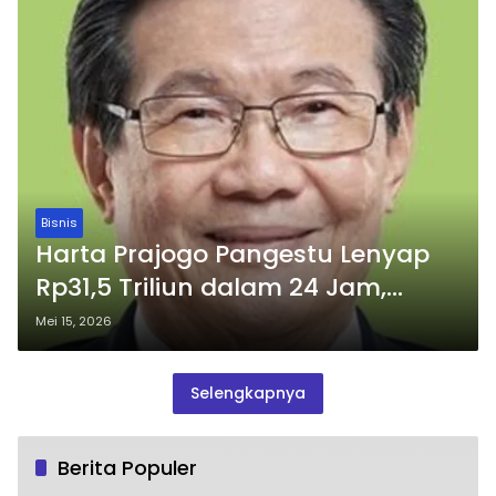
Bisnis
Harta Prajogo Pangestu Lenyap
Rp31,5 Triliun dalam 24 Jam,
Saham Grup Barito Terpuruk
Mei 15, 2026
Selengkapnya
Berita Populer