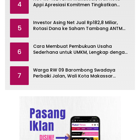
4
Appi Apresiasi Komitmen Tingkatkan
Pelayanan Air Bersih
Investor Asing Net Jual Rp182,8 Miliar,
5
Rotasi Dana ke Saham Tambang ANTM
dan TINS
Cara Membuat Pembukuan Usaha
6
Sederhana untuk UMKM, Lengkap dengan
Contohnya
Warga RW 09 Barombong Swadaya
7
Perbaiki Jalan, Wali Kota Makassar
Diminta Turun Tangan