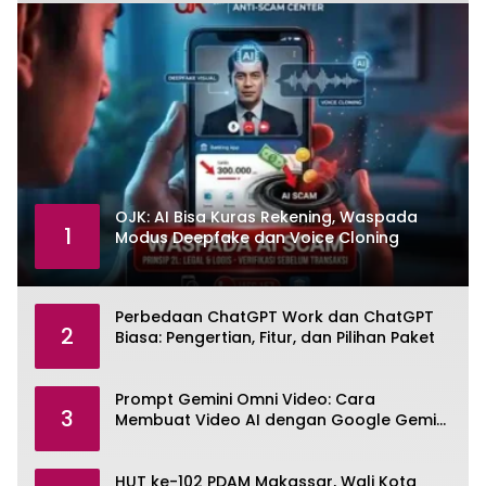
OJK: AI Bisa Kuras Rekening, Waspada
1
Modus Deepfake dan Voice Cloning
Perbedaan ChatGPT Work dan ChatGPT
2
Biasa: Pengertian, Fitur, dan Pilihan Paket
Prompt Gemini Omni Video: Cara
3
Membuat Video AI dengan Google Gemini
Omni
HUT ke-102 PDAM Makassar, Wali Kota