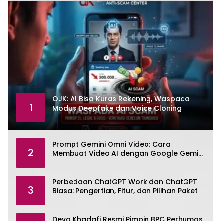
OJK: AI Bisa Kuras Rekening, Waspada
1
Modus Deepfake dan Voice Cloning
Prompt Gemini Omni Video: Cara
2
Membuat Video AI dengan Google Gemini
Omni
Perbedaan ChatGPT Work dan ChatGPT
3
Biasa: Pengertian, Fitur, dan Pilihan Paket
Devo Khadafi Resmi Pimpin BPC Perhumas