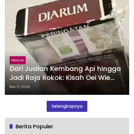
Hiburan
Dari Jualan Kembang Api hingga
Jadi Raja Rokok: Kisah Oei Wie
Gwan Pendiri Djarum
Mei 17, 2026
Selengkapnya
Berita Populer