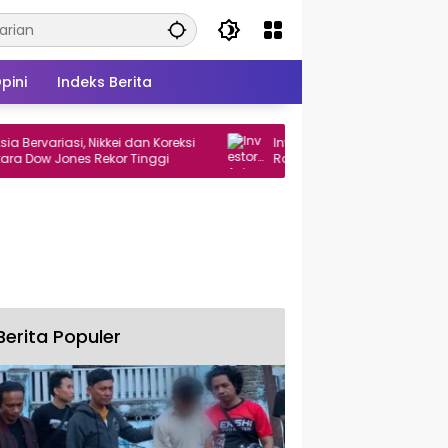
pini
Indeks Berita
riasi, Nikkei dan Koreksi
Investor Asing Net Jual Rp182,8 Miliar,
Jones Rekor Tinggi
Rotasi Dana ke Saham Tambang A
dan TINS
Berita Populer