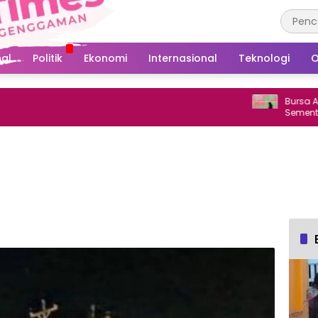
al
Politik
Ekonomi
Internasional
Teknologi
O
Bursa Asia Berva
Sementara Dow 