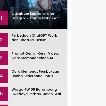
Gasak Jeriken Solar dan
1
Dongkrak Truk di Makassar,
Pemuda Dibekuk Polisi
Perbedaan ChatGPT Work
2
dan ChatGPT Biasa:
Pengertian, Fitur, dan Pilihan
Paket
Prompt Gemini Omni Video:
3
Cara Membuat Video AI
dengan Google Gemini Omni
Cara Membuat Pembukuan
4
Usaha Sederhana untuk
UMKM, Lengkap dengan
Contohnya
Warga RW 09 Barombong
5
Swadaya Perbaiki Jalan, Wali
Kota Makassar Diminta Turun
Tangan