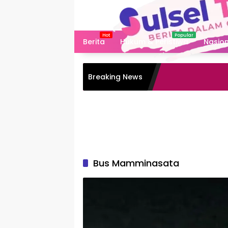
Langsung
ke
konten
Berita
Hukum & Peristiwa
Nasion
Breaking News
Bus Mamminasata