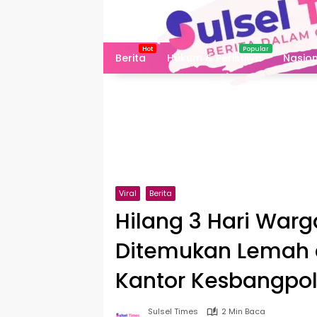
Langsung
ke
konten
Berita
Hukum & Peristiwa
Nasion
Viral
Berita
Hilang 3 Hari Wa
Ditemukan Lemah 
Kantor Kesbangpo
Sulsel Times
2 Min Baca