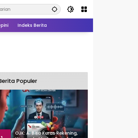
pini
Indeks Berita
Berita Populer
OJK: AI Bisa Kuras Rekening,