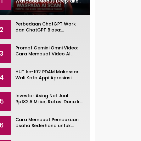
1
Waspada Modus Deepfake
dan Voice Cloning
Perbedaan ChatGPT Work
2
dan ChatGPT Biasa:
Pengertian, Fitur, dan Pilihan
Paket
Prompt Gemini Omni Video:
3
Cara Membuat Video AI
dengan Google Gemini Omni
HUT ke-102 PDAM Makassar,
4
Wali Kota Appi Apresiasi
Komitmen Tingkatkan
Pelayanan Air Bersih
Investor Asing Net Jual
5
Rp182,8 Miliar, Rotasi Dana ke
Saham Tambang ANTM dan
TINS
Cara Membuat Pembukuan
6
Usaha Sederhana untuk
UMKM, Lengkap dengan
Contohnya