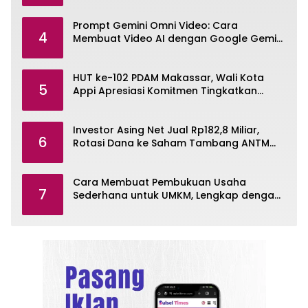
Prompt Gemini Omni Video: Cara
4
Membuat Video AI dengan Google Gemini
Omni
HUT ke-102 PDAM Makassar, Wali Kota
5
Appi Apresiasi Komitmen Tingkatkan
Pelayanan Air Bersih
Investor Asing Net Jual Rp182,8 Miliar,
6
Rotasi Dana ke Saham Tambang ANTM
dan TINS
Cara Membuat Pembukuan Usaha
7
Sederhana untuk UMKM, Lengkap dengan
Contohnya