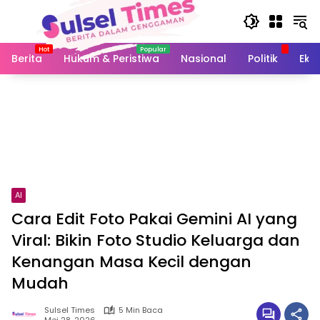
Langsung
ke
konten
Berita
Hukum & Peristiwa
Nasional
Politik
Eko
AI
Cara Edit Foto Pakai Gemini AI yang
Viral: Bikin Foto Studio Keluarga dan
Kenangan Masa Kecil dengan
Mudah
Sulsel Times
5 Min Baca
Mei 28, 2026