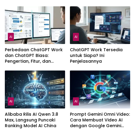
Cloning
dan API
AI
AI
Perbedaan ChatGPT Work
ChatGPT Work Tersedia
dan ChatGPT Biasa:
untuk Siapa? Ini
Pengertian, Fitur, dan
Penjelasannya
Pilihan Paket
AI
AI
Alibaba Rilis AI Qwen 3.8
Prompt Gemini Omni Video:
Max, Langsung Puncaki
Cara Membuat Video AI
Ranking Model AI China
dengan Google Gemini
Omni