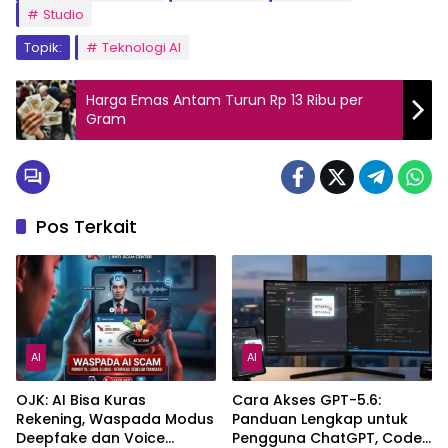
Studio
Topik:
Teknologi AI
Harga Emas Antam Turun Rp 13 Ribu per
Gram
Pos Terkait
AI
AI
OJK: AI Bisa Kuras
Cara Akses GPT-5.6:
Rekening, Waspada Modus
Panduan Lengkap untuk
Deepfake dan Voice
Pengguna ChatGPT, Codex,