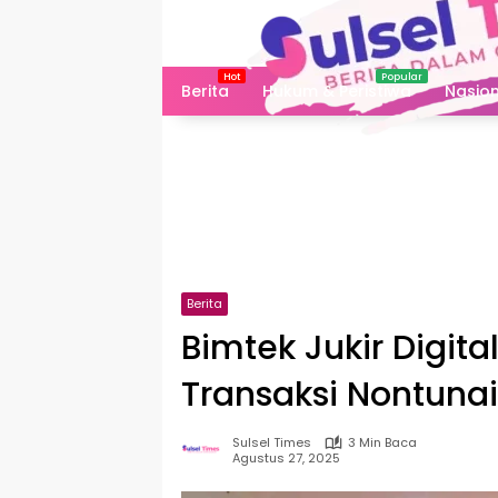
Langsung
ke
konten
Berita
Hukum & Peristiwa
Nasion
Berita
Bimtek Jukir Digit
Transaksi Nontunai
Sulsel Times
3 Min Baca
Agustus 27, 2025