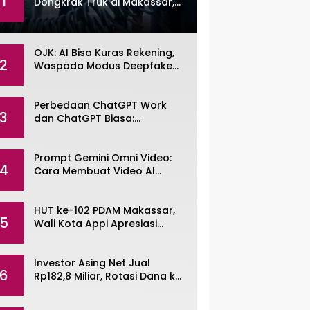
1
Dongkrak Truk di Makassar,
Pemuda Dibekuk Polisi
OJK: AI Bisa Kuras Rekening,
2
Waspada Modus Deepfake
dan Voice Cloning
Perbedaan ChatGPT Work
3
dan ChatGPT Biasa:
Pengertian, Fitur, dan Pilihan
Paket
Prompt Gemini Omni Video:
4
Cara Membuat Video AI
dengan Google Gemini Omni
HUT ke-102 PDAM Makassar,
5
Wali Kota Appi Apresiasi
Komitmen Tingkatkan
Pelayanan Air Bersih
Investor Asing Net Jual
6
Rp182,8 Miliar, Rotasi Dana ke
Saham Tambang ANTM dan
TINS