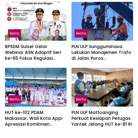
Berita
Berita
BPSDM Sulsel Gelar
PLN ULP Sungguminasa
Webinar ASN Adaptif Seri
Lakukan Manajemen Trafo
ke-65 Fokus Regulasi
di Jalan Poros
Emosi, Diikuti 3.767 Peserta
Pattallassang Jelang HUT
ke-81 RI
Berita
Berita
HUT ke-102 PDAM
PLN ULP Mattoanging
Makassar, Wali Kota Appi
Perkuat Kesiapan Petugas
Apresiasi Komitmen
Yantek Jelang HUT ke-81 RI
Tingkatkan Pelayanan Air
Bersih