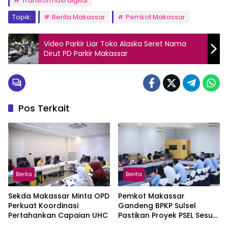
Transformasi digital
Topik:
Berita Makassar
Pemkot Makassar
Video Parkir Liar Toko Alaska Seret Nama
Dirut PD Parkir Makassar
Pos Terkait
Berita
Berita
Sekda Makassar Minta OPD
Pemkot Makassar
Perkuat Koordinasi
Gandeng BPKP Sulsel
Pertahankan Capaian UHC
Pastikan Proyek PSEL Sesuai
Regulasi