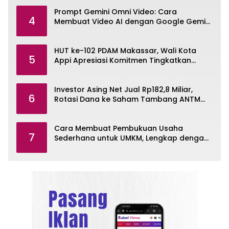
Prompt Gemini Omni Video: Cara
4
Membuat Video AI dengan Google Gemini
Omni
HUT ke-102 PDAM Makassar, Wali Kota
5
Appi Apresiasi Komitmen Tingkatkan
Pelayanan Air Bersih
Investor Asing Net Jual Rp182,8 Miliar,
6
Rotasi Dana ke Saham Tambang ANTM
dan TINS
Cara Membuat Pembukuan Usaha
7
Sederhana untuk UMKM, Lengkap dengan
Contohnya