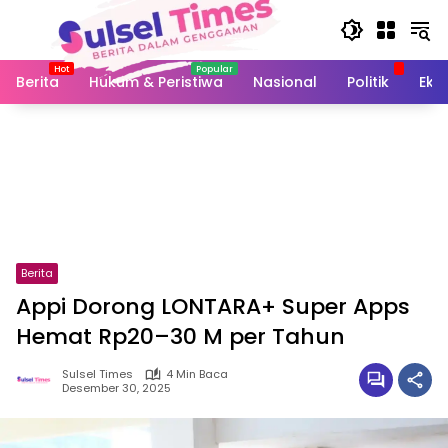
Langsung
ke
konten
Berita
Hukum & Peristiwa
Nasional
Politik
Eko
Berita
Appi Dorong LONTARA+ Super Apps
Hemat Rp20–30 M per Tahun
Sulsel Times
4 Min Baca
Desember 30, 2025