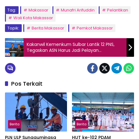
Tag:
Makassar
Munafri Arifuddin
Pelantikan
Wali Kota Makassar
Topik:
Berita Makassar
Pemkot Makassar
Kakanwil Kemenkum Sulbar Lantik 12 PNS,
Tegaskan ASN Harus Jadi Pelayan
Masyarakat
Pos Terkait
Berita
Berita
PLN ULP Sungguminasa
HUT ke-102 PDAM