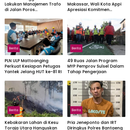
Lakukan Manajemen Trafo
Makassar, Wali Kota Appi
di Jalan Poros
Apresiasi Komitmen
Pattallassang Jelang HUT
Tingkatkan Pelayanan Air
ke-81 RI
Bersih
Berita
Berita
PLN ULP Mattoanging
49 Ruas Jalan Program
Perkuat Kesiapan Petugas
MYP Pemprov Sulsel Dalam
Yantek Jelang HUT ke-81 RI
Tahap Pengerjaan
Berita
Berita
Kebakaran Lahan di Kesu
Pria Jeneponto dan IRT
Toraja Utara Hanguskan
Diringkus Polres Bantaeng