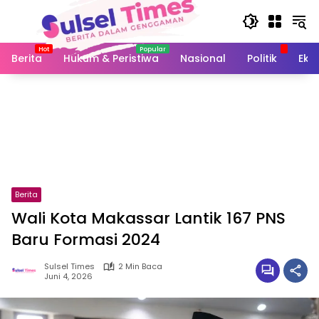
Langsung
ke
konten
Berita
Hukum & Peristiwa
Nasional
Politik
Eko
Berita
Wali Kota Makassar Lantik 167 PNS
Baru Formasi 2024
Sulsel Times
2 Min Baca
Juni 4, 2026