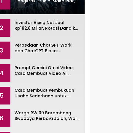
1
Dongkrak Truk di Makassar,
Pemuda Dibekuk Polisi
Investor Asing Net Jual
2
Rp182,8 Miliar, Rotasi Dana ke
Saham Tambang ANTM dan
TINS
Perbedaan ChatGPT Work
3
dan ChatGPT Biasa:
Pengertian, Fitur, dan Pilihan
Paket
Prompt Gemini Omni Video:
4
Cara Membuat Video AI
dengan Google Gemini Omni
Cara Membuat Pembukuan
5
Usaha Sederhana untuk
UMKM, Lengkap dengan
Contohnya
Warga RW 09 Barombong
6
Swadaya Perbaiki Jalan, Wali
Kota Makassar Diminta Turun
Tangan