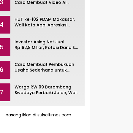
3
Cara Membuat Video AI
dengan Google Gemini Omni
HUT ke-102 PDAM Makassar,
4
Wali Kota Appi Apresiasi
Komitmen Tingkatkan
Pelayanan Air Bersih
Investor Asing Net Jual
5
Rp182,8 Miliar, Rotasi Dana ke
Saham Tambang ANTM dan
TINS
Cara Membuat Pembukuan
6
Usaha Sederhana untuk
UMKM, Lengkap dengan
Contohnya
Warga RW 09 Barombong
7
Swadaya Perbaiki Jalan, Wali
Kota Makassar Diminta Turun
Tangan