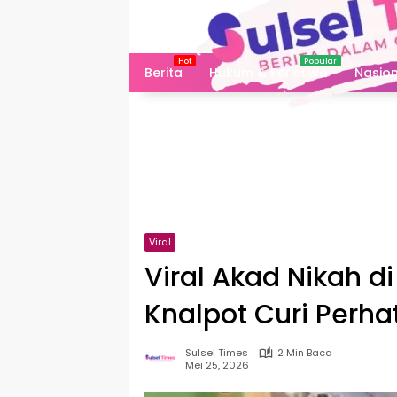
Langsung
ke
konten
Berita
Hukum & Peristiwa
Nasion
Viral
Viral Akad Nikah di
Knalpot Curi Perha
Sulsel Times
2 Min Baca
Mei 25, 2026