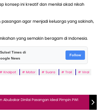
 konsep ini kreatif dan menilai akad nikah
pasangan agar menjadi keluarga yang sakinah,
nikahan yang semakin beragam di Indonesia.
 Sulsel Times di
Follow
oogle News
Knalpot
Motor
Suara
Trail
Viral
n Abubakar Dinilai Pasangan Ideal Pimpin PWI