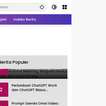
pini
Indeks Berita
Berita Populer
OJK: AI Bisa Kuras Rekening,
1
Waspada Modus Deepfake
dan Voice Cloning
Perbedaan ChatGPT Work
2
dan ChatGPT Biasa:
Pengertian, Fitur, dan Pilihan
Paket
Prompt Gemini Omni Video: