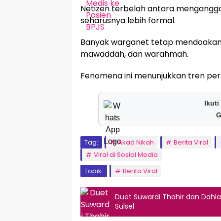
Netizen terbelah antara menganggap
seharusnya lebih formal.
Banyak warganet tetap mendoakan 
mawaddah, dan warahmah.
Fenomena ini menunjukkan tren per
Ikuti
G
Tag:
Akad Nikah
Berita Viral
Viral di Sosial Media
Topik:
Berita Viral
Duet Suwardi Thahir dan Dahla
Sulsel