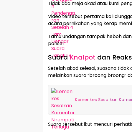
Tidak ada meja akad atau kursi pe
Video tersebut pertama kali diung
acara pernikahan yang kerap mem
Tamu undangan tampak heboh dan
ponsel.
Suara
Knalpot
dan Reaksi
Setelah akad selesai, suasana tidak 
melainkan suara “broong broong” da
Kemenkes Sesalkan Koment
Suara tersebut ikut mencuri perha