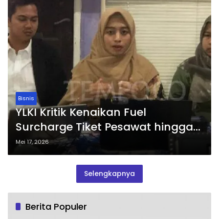
Bisnis
YLKI Kritik Kenaikan Fuel
Surcharge Tiket Pesawat hingga
50 Persen
Mei 17, 2026
Selengkapnya
Berita Populer