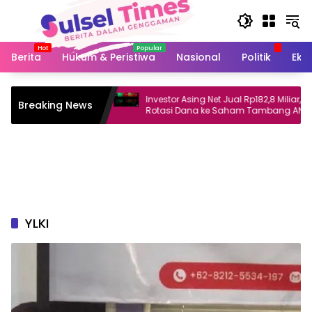
Langsung
ke
konten
Berita
Hukum & Peristiwa
Nasional
Politik
Eko
kei dan Koreksi
Investor Asing Net Jual Rp182,8 Miliar,
Breaking News
or Tinggi
Rotasi Dana ke Saham Tambang ANTM
dan TINS
YLKI