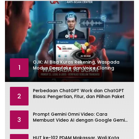
OJK: AI Bisa Kuras Rekening, Waspada
1
Modus Deepfake dan Voice Cloning
Perbedaan ChatGPT Work dan ChatGPT
2
Biasa: Pengertian, Fitur, dan Pilihan Paket
Prompt Gemini Omni Video: Cara
3
Membuat Video AI dengan Google Gemini
Omni
HUT ke-102 PDAM Makassar, Wali Kota