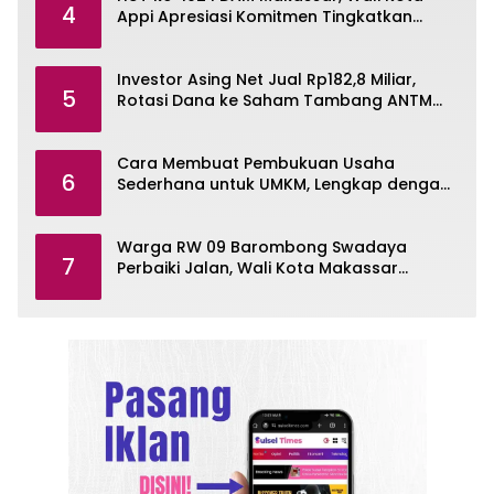
4
Appi Apresiasi Komitmen Tingkatkan
Pelayanan Air Bersih
Investor Asing Net Jual Rp182,8 Miliar,
5
Rotasi Dana ke Saham Tambang ANTM
dan TINS
Cara Membuat Pembukuan Usaha
6
Sederhana untuk UMKM, Lengkap dengan
Contohnya
Warga RW 09 Barombong Swadaya
7
Perbaiki Jalan, Wali Kota Makassar
Diminta Turun Tangan