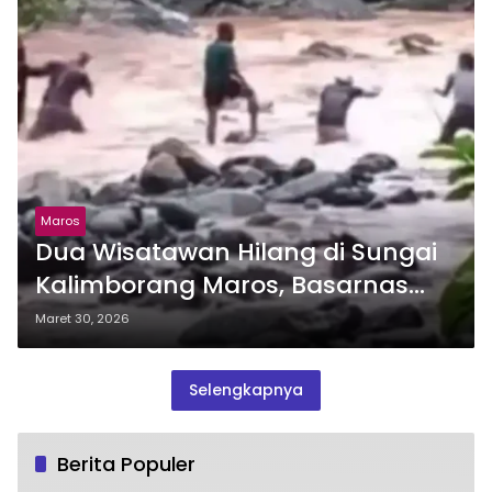
Maros
Dua Wisatawan Hilang di Sungai
Kalimborang Maros, Basarnas
Makassar Turunkan Tim SAR
Maret 30, 2026
Selengkapnya
Berita Populer