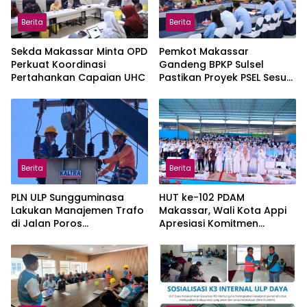
Berita
Berita
Sekda Makassar Minta OPD
Pemkot Makassar
Perkuat Koordinasi
Gandeng BPKP Sulsel
Pertahankan Capaian UHC
Pastikan Proyek PSEL Sesuai
Regulasi
Berita
Berita
PLN ULP Sungguminasa
HUT ke-102 PDAM
Lakukan Manajemen Trafo
Makassar, Wali Kota Appi
di Jalan Poros
Apresiasi Komitmen
Pattallassang Jelang HUT
Tingkatkan Pelayanan Air
ke-81 RI
Bersih