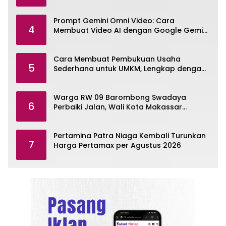
dan TINS
Prompt Gemini Omni Video: Cara
4
Membuat Video AI dengan Google Gemini
Omni
Cara Membuat Pembukuan Usaha
5
Sederhana untuk UMKM, Lengkap dengan
Contohnya
Warga RW 09 Barombong Swadaya
6
Perbaiki Jalan, Wali Kota Makassar
Diminta Turun Tangan
Pertamina Patra Niaga Kembali Turunkan
7
Harga Pertamax per Agustus 2026