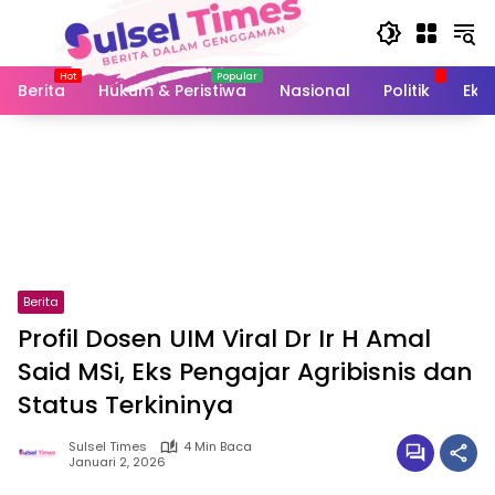
Langsung
ke
konten
Berita
Hukum & Peristiwa
Nasional
Politik
Eko
Berita
Profil Dosen UIM Viral Dr Ir H Amal
Said MSi, Eks Pengajar Agribisnis dan
Status Terkininya
Sulsel Times
4 Min Baca
Januari 2, 2026