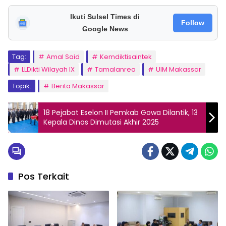
Ikuti Sulsel Times di
Follow
Google News
Tag:
Amal Said
Kemdiktisaintek
LLDikti Wilayah IX
Tamalanrea
UIM Makassar
Topik:
Berita Makassar
18 Pejabat Eselon II Pemkab Gowa Dilantik, 13
Kepala Dinas Dimutasi Akhir 2025
Pos Terkait