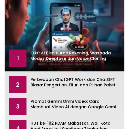
OJK: AI Bisa Kuras Rekening, Waspada
1
Modus Deepfake dan Voice Cloning
Perbedaan ChatGPT Work dan ChatGPT
2
Biasa: Pengertian, Fitur, dan Pilihan Paket
Prompt Gemini Omni Video: Cara
3
Membuat Video AI dengan Google Gemini
Omni
HUT ke-102 PDAM Makassar, Wali Kota
4
Appi Apresiasi Komitmen Tingkatkan