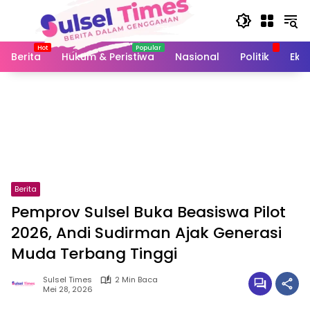
Langsung
ke
konten
Berita
Hukum & Peristiwa
Nasional
Politik
Eko
Berita
Pemprov Sulsel Buka Beasiswa Pilot
2026, Andi Sudirman Ajak Generasi
Muda Terbang Tinggi
Sulsel Times
2 Min Baca
Mei 28, 2026