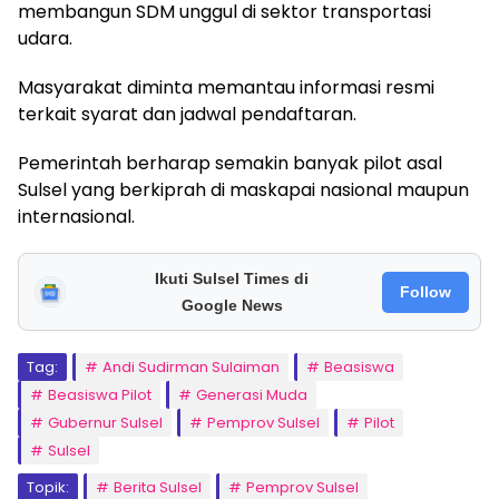
membangun SDM unggul di sektor transportasi
udara.
Masyarakat diminta memantau informasi resmi
terkait syarat dan jadwal pendaftaran.
Pemerintah berharap semakin banyak pilot asal
Sulsel yang berkiprah di maskapai nasional maupun
internasional.
Ikuti Sulsel Times di
Follow
Google News
Tag:
Andi Sudirman Sulaiman
Beasiswa
Beasiswa Pilot
Generasi Muda
Gubernur Sulsel
Pemprov Sulsel
Pilot
Sulsel
Topik:
Berita Sulsel
Pemprov Sulsel