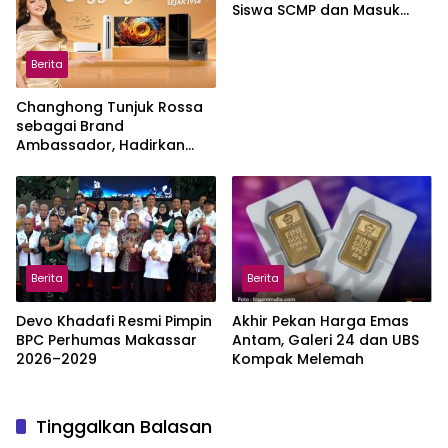
Siswa SCMP dan Masuk
Daftar Pemanggilan MPLS
Berita
Changhong Tunjuk Rossa
sebagai Brand
Ambassador, Hadirkan
Garansi hingga 25 Tahun
Berita
Berita
Devo Khadafi Resmi Pimpin
Akhir Pekan Harga Emas
BPC Perhumas Makassar
Antam, Galeri 24 dan UBS
2026–2029
Kompak Melemah
Tinggalkan Balasan