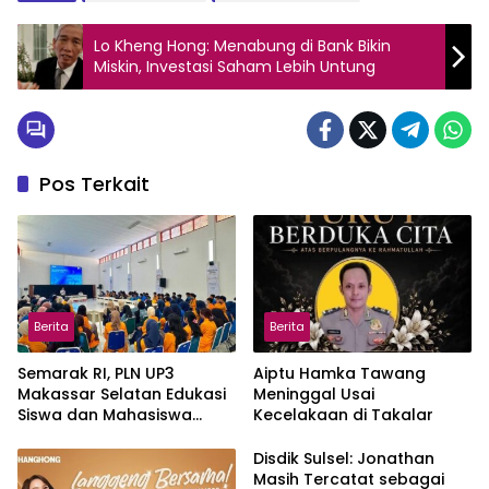
Lo Kheng Hong: Menabung di Bank Bikin
Miskin, Investasi Saham Lebih Untung
Pos Terkait
Berita
Berita
Semarak RI, PLN UP3
Aiptu Hamka Tawang
Makassar Selatan Edukasi
Meninggal Usai
Siswa dan Mahasiswa
Kecelakaan di Takalar
Magang soal K3
Disdik Sulsel: Jonathan
Masih Tercatat sebagai