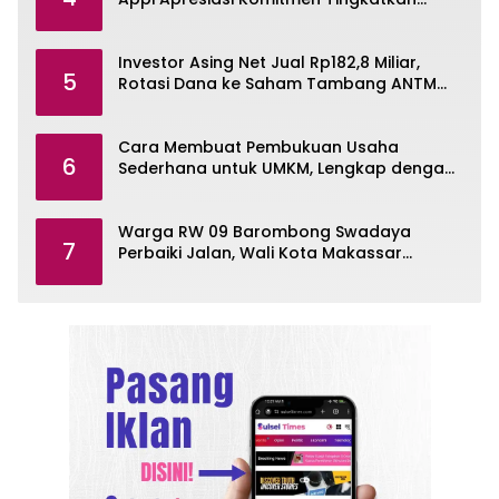
Pelayanan Air Bersih
Investor Asing Net Jual Rp182,8 Miliar,
5
Rotasi Dana ke Saham Tambang ANTM
dan TINS
Cara Membuat Pembukuan Usaha
6
Sederhana untuk UMKM, Lengkap dengan
Contohnya
Warga RW 09 Barombong Swadaya
7
Perbaiki Jalan, Wali Kota Makassar
Diminta Turun Tangan