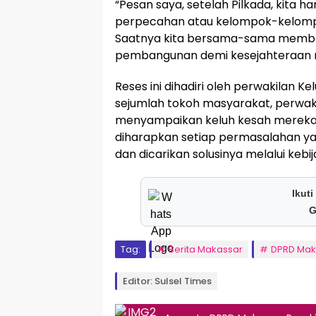
“Pesan saya, setelah Pilkada, kita h
perpecahan atau kelompok-kelompo
Saatnya kita bersama-sama memb
pembangunan demi kesejahteraan m
Reses ini dihadiri oleh perwakilan 
sejumlah tokoh masyarakat, perwaki
menyampaikan keluh kesah mereka. 
diharapkan setiap permasalahan yan
dan dicarikan solusinya melalui keb
Ikuti
G
Tag:
Berita Makassar
DPRD Mak
Editor: Sulsel Times