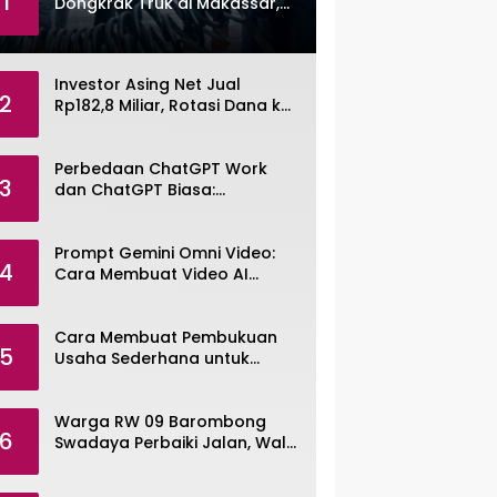
1
Dongkrak Truk di Makassar,
Pemuda Dibekuk Polisi
Investor Asing Net Jual
2
Rp182,8 Miliar, Rotasi Dana ke
Saham Tambang ANTM dan
TINS
Perbedaan ChatGPT Work
3
dan ChatGPT Biasa:
Pengertian, Fitur, dan Pilihan
Paket
Prompt Gemini Omni Video:
4
Cara Membuat Video AI
dengan Google Gemini Omni
Cara Membuat Pembukuan
5
Usaha Sederhana untuk
UMKM, Lengkap dengan
Contohnya
Warga RW 09 Barombong
6
Swadaya Perbaiki Jalan, Wali
Kota Makassar Diminta Turun
Tangan