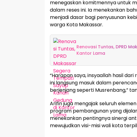
menegaskan komitmennya untuk me
dalam reses ini. Ia menekankan ba
menjadi dasar bagi penyusunan kebi
warga Kota Makassar.
Renovasi Tuntas, DPRD Ma
Kantor Lama
“Harapan saya, insyaallah hasil dari 
ini langsung masuk dalam perencanaa
berjenjang seperti Musrenbang,” t
Arifin juga mengajak seluruh elem
program pembangunan yang dijalank
menekankan pentingnya sinergi an
mewujudkan visi-misi wali kota terp