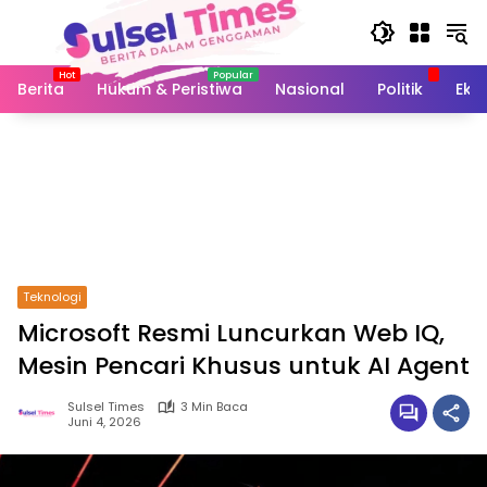
Langsung
ke
konten
Berita
Hukum & Peristiwa
Nasional
Politik
Eko
Teknologi
Microsoft Resmi Luncurkan Web IQ,
Mesin Pencari Khusus untuk AI Agent
Sulsel Times
3 Min Baca
Juni 4, 2026