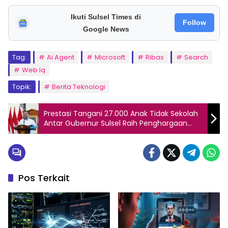
Ikuti Sulsel Times di
Follow
Google News
Tag:
Ai Agent
Microsoft
Ribas
Search
Web Iq
Topik:
Berita Teknologi
Prestasi Tangani 27.000 Anak Tidak Sekolah
Antar Gubernur Sulsel Raih Penghargaan
Nasional Bersama 4 Menteri
Pos Terkait