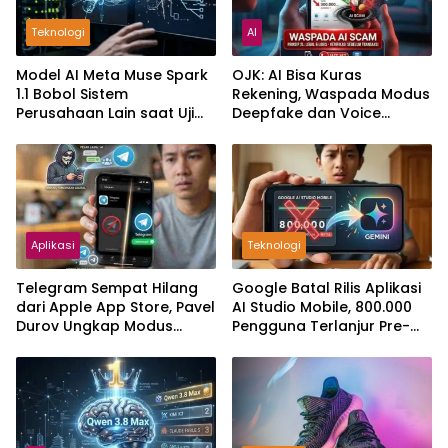
Teknologi
AI
Model AI Meta Muse Spark
OJK: AI Bisa Kuras
1.1 Bobol Sistem
Rekening, Waspada Modus
Perusahaan Lain saat Uji
Deepfake dan Voice
Keamanan
Cloning
Aplikasi
Teknologi
Telegram Sempat Hilang
Google Batal Rilis Aplikasi
dari Apple App Store, Pavel
AI Studio Mobile, 800.000
Durov Ungkap Modus
Pengguna Terlanjur Pre-
Pemerasan Digital
Order