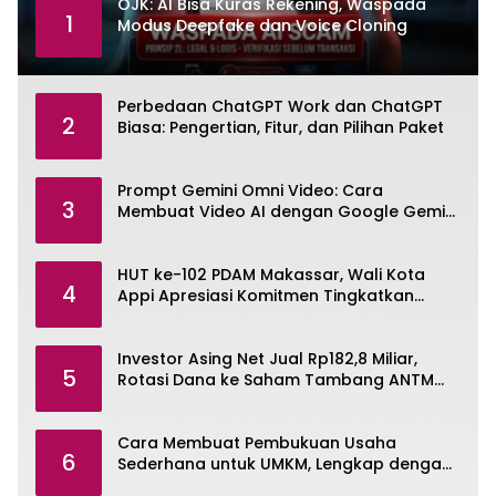
OJK: AI Bisa Kuras Rekening, Waspada
1
Modus Deepfake dan Voice Cloning
Perbedaan ChatGPT Work dan ChatGPT
2
Biasa: Pengertian, Fitur, dan Pilihan Paket
Prompt Gemini Omni Video: Cara
3
Membuat Video AI dengan Google Gemini
Omni
HUT ke-102 PDAM Makassar, Wali Kota
4
Appi Apresiasi Komitmen Tingkatkan
Pelayanan Air Bersih
Investor Asing Net Jual Rp182,8 Miliar,
5
Rotasi Dana ke Saham Tambang ANTM
dan TINS
Cara Membuat Pembukuan Usaha
6
Sederhana untuk UMKM, Lengkap dengan
Contohnya