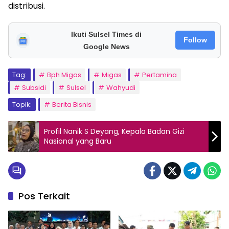
distribusi.
Ikuti Sulsel Times di
Follow
Google News
Tag:
Bph Migas
Migas
Pertamina
Subsidi
Sulsel
Wahyudi
Topik:
Berita Bisnis
Profil Nanik S Deyang, Kepala Badan Gizi
Nasional yang Baru
Pos Terkait