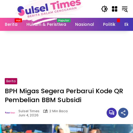
Langsung
ke
konten
Berita
Hukum & Peristiwa
Nasional
Politik
Eko
Berita
BPH Migas Segera Perbarui Kode QR
Pembelian BBM Subsidi
Sulsel Times
2 Min Baca
Juni 4, 2026