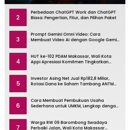
Perbedaan ChatGPT Work dan ChatGPT
2
Biasa: Pengertian, Fitur, dan Pilihan Paket
Prompt Gemini Omni Video: Cara
3
Membuat Video AI dengan Google Gemini
Omni
HUT ke-102 PDAM Makassar, Wali Kota
4
Appi Apresiasi Komitmen Tingkatkan
Pelayanan Air Bersih
Investor Asing Net Jual Rp182,8 Miliar,
5
Rotasi Dana ke Saham Tambang ANTM
dan TINS
Cara Membuat Pembukuan Usaha
6
Sederhana untuk UMKM, Lengkap dengan
Contohnya
Warga RW 09 Barombong Swadaya
7
Perbaiki Jalan, Wali Kota Makassar