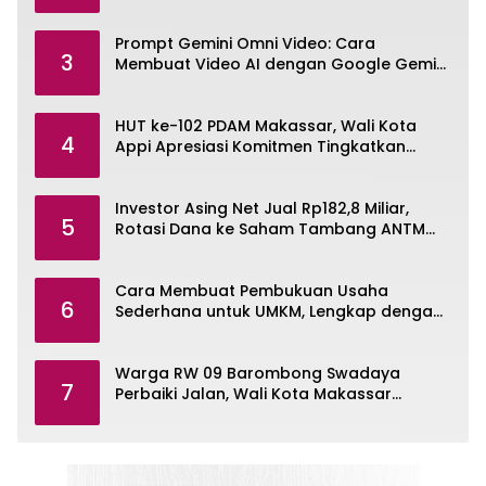
Prompt Gemini Omni Video: Cara
3
Membuat Video AI dengan Google Gemini
Omni
HUT ke-102 PDAM Makassar, Wali Kota
4
Appi Apresiasi Komitmen Tingkatkan
Pelayanan Air Bersih
Investor Asing Net Jual Rp182,8 Miliar,
5
Rotasi Dana ke Saham Tambang ANTM
dan TINS
Cara Membuat Pembukuan Usaha
6
Sederhana untuk UMKM, Lengkap dengan
Contohnya
Warga RW 09 Barombong Swadaya
7
Perbaiki Jalan, Wali Kota Makassar
Diminta Turun Tangan