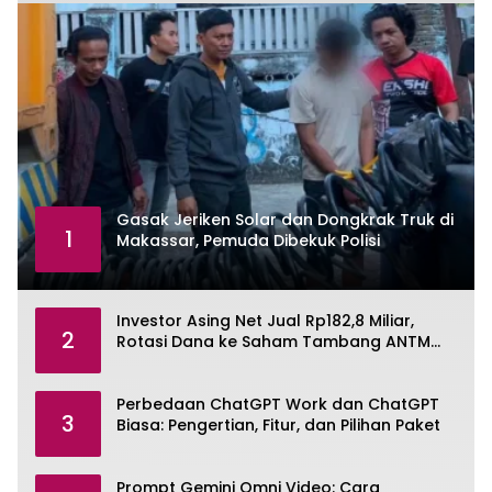
Gasak Jeriken Solar dan Dongkrak Truk di
1
Makassar, Pemuda Dibekuk Polisi
Investor Asing Net Jual Rp182,8 Miliar,
2
Rotasi Dana ke Saham Tambang ANTM
dan TINS
Perbedaan ChatGPT Work dan ChatGPT
3
Biasa: Pengertian, Fitur, dan Pilihan Paket
Prompt Gemini Omni Video: Cara