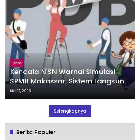
Berita
Kendala NISN Warnai Simulasi
SPMB Makassar, Sistem Langsung
Dievaluasi
Mei 17, 2026
Selengkapnya
Berita Populer