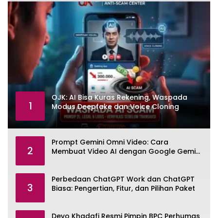
OJK: AI Bisa Kuras Rekening, Waspada
1
Modus Deepfake dan Voice Cloning
Prompt Gemini Omni Video: Cara
2
Membuat Video AI dengan Google Gemini
Omni
Perbedaan ChatGPT Work dan ChatGPT
3
Biasa: Pengertian, Fitur, dan Pilihan Paket
Devo Khadafi Resmi Pimpin BPC Perhumas