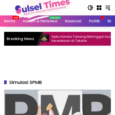
Langsung
ke
konten
Berita
Hukum & Peristiwa
Nasional
Politik
Eko
sar Selatan
Aiptu Hamka Tawang Meninggal Usai
Breaking News
siswa Magang
Kecelakaan di Takalar
Simulasi SPMB