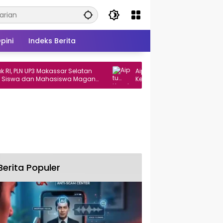
pini
Indeks Berita
N UP3 Makassar Selatan
Aiptu Hamka Tawang Meninggal Us
a dan Mahasiswa Magang
Kecelakaan di Takalar
Berita Populer