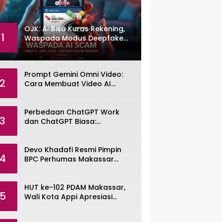
OJK: AI Bisa Kuras Rekening,
1
Waspada Modus Deepfake
dan Voice Cloning
Prompt Gemini Omni Video:
2
Cara Membuat Video AI
dengan Google Gemini Omni
Perbedaan ChatGPT Work
3
dan ChatGPT Biasa:
Pengertian, Fitur, dan Pilihan
Paket
Devo Khadafi Resmi Pimpin
4
BPC Perhumas Makassar
2026–2029
HUT ke-102 PDAM Makassar,
5
Wali Kota Appi Apresiasi
Komitmen Tingkatkan
Pelayanan Air Bersih