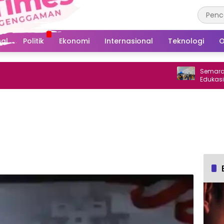
al
Politik
Ekonomi
Internasional
Teknologi
O
Semarak RI, PL
Edukasi Sisw
soal K3