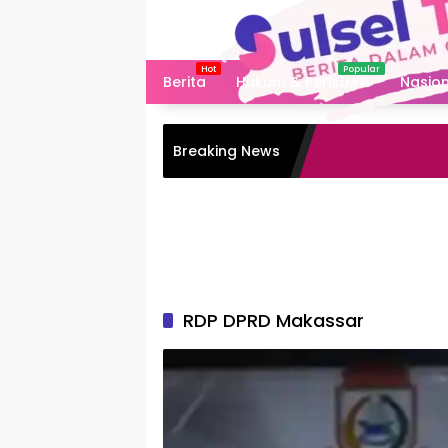
Langsung
ke
konten
Berita
Hukum & Peristiwa
Nasion
Breaking News
RDP DPRD Makassar