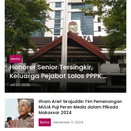
Berita
Honorer Senior Tersingkir,
Keluarga Pejabat Lolos PPPK:
Ketua DPD PJI Desak Audit Seleksi
Juli 20, 2025
ASN
Ilham Arief Sirajuddin Tim Pemenangan
MULIA Puji Peran Media dalam Pilkada
Makassar 2024
Berita
Desember 11, 2024